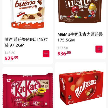
M&M's牛奶朱古力繽紛裝
健達 繽紛樂MINI T18粒
175.5GM
裝 97.2GM
$37.50
$36
.50
$43.80
$25
.00