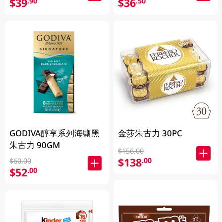
$39
$36
.90
.50
GODIVA醇享系列海鹽黑
金莎朱古力 30PC
朱古力 90GM
$156.00
$138
.00
$60.00
$52
.00