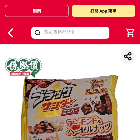
關閉
打開 App 落單
V
alid Until 30 June 2026