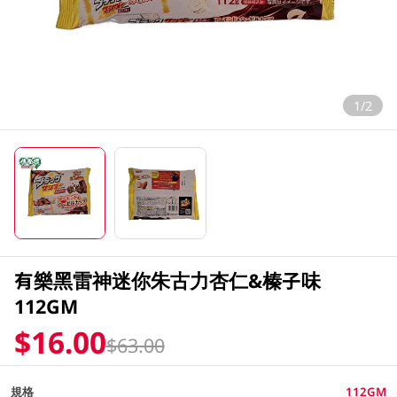
1/2
有樂黑雷神迷你朱古力杏仁&榛子味
112GM
$16.00
$63.00
規格
112GM