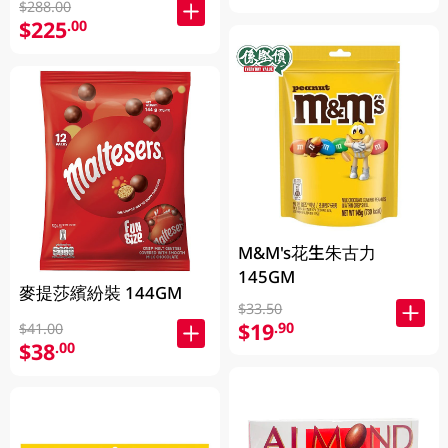
$288.00
$225
.00
M&M's花生朱古力
145GM
麥提莎繽紛裝 144GM
$33.50
$19
.90
$41.00
$38
.00