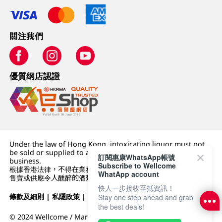
關注我們
優質纲店認證
Under the law of Hong Kong, intoxicating liquor must not
be sold or supplied to a minor (under 18) in the course of
訂閱惠康WhatsApp帳號
business.
Subscribe to Wellcome
根據香港法律，不得在業務過程中，向未成年人 (18 歲以下人士)
WhatApp account
售賣或供應令人醺醉的酒類。
快人一步接收至抵資訊！
條款及細則
|
私隱政策
|
DFI零售集團
Stay one step ahead and grab
the best deals!
© 2024 Wellcome / Market Place. The Dairy Farm Company