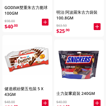
GODIVA雙重朱古力脆球
明治 阿波羅朱古力袋裝
100GM
100.8GM
$98.00
$40
.00
$63.50
$25
.90
健達繽紛樂五包裝 5 X
士力架家庭裝 240GM
43GM
$48.00
$40.00