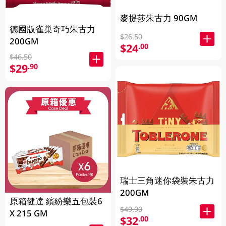
麥提莎朱古力 90GM
德國版雀巢奇巧朱古力
$26.50
200GM
$24
.00
$46.50
$29
.90
瑞士三角迷你袋裝朱古力
200GM
原箱健達 繽紛樂五包裝6
$49.90
X 215 GM
$32
.00