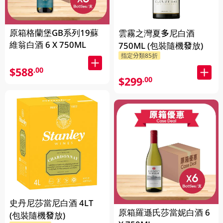
原箱格蘭堡GB系列19蘇
雲霧之灣夏多尼白酒
維翁白酒 6 X 750ML
750ML (包裝隨機發放)
指定分類85折
$588
.00
$299
.00
史丹尼莎當尼白酒 4LT
原箱羅遜氏莎當妮白酒 6
(包裝隨機發放)