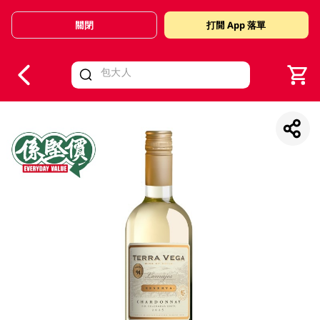
關閉
打開 App 落單
V
alid Until 30 June 2026