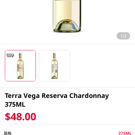
1/2
Terra Vega Reserva Chardonnay
375ML
$48.00
規格
375ML