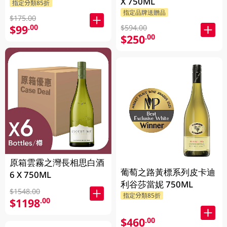
X 750ML
指定分類85折
指定品牌送贈品
$175.00
$99
.00
$594.00
$250
.00
原箱雲霧之灣長相思白酒
葡萄之路黃標系列皮卡迪
6 X 750ML
利谷莎當妮 750ML
$1548.00
指定分類85折
$1198
.00
$460
.00