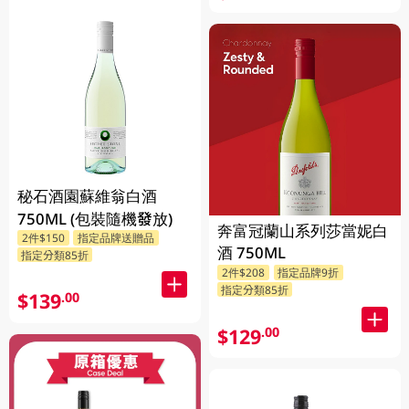
秘石酒園蘇維翁白酒
750ML (包裝隨機發放)
奔富冠蘭山系列莎當妮白
2件$150
指定品牌送贈品
酒 750ML
指定分類85折
2件$208
指定品牌9折
指定分類85折
$139
.00
$129
.00