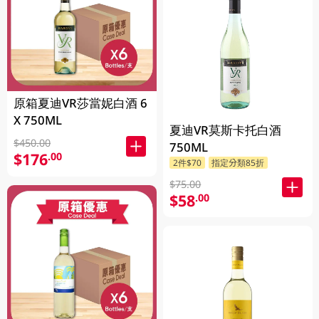
原箱夏迪VR莎當妮白酒 6
X 750ML
夏迪VR莫斯卡托白酒
$450.00
750ML
$176
.00
2件$70
指定分類85折
$75.00
$58
.00