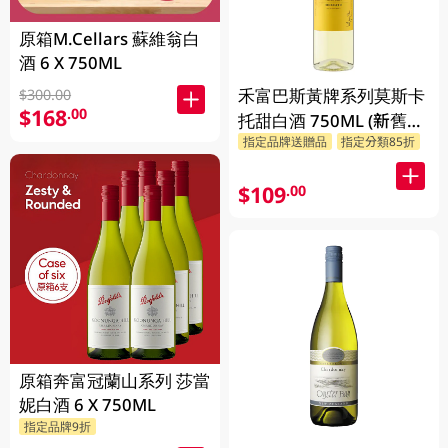
原箱M.Cellars 蘇維翁白
酒 6 X 750ML
禾富巴斯黃牌系列莫斯卡
$300.00
$168
.00
托甜白酒 750ML (新舊包
指定品牌送贈品
指定分類85折
裝隨機發貨)
$109
.00
原箱奔富冠蘭山系列 莎當
妮白酒 6 X 750ML
指定品牌9折