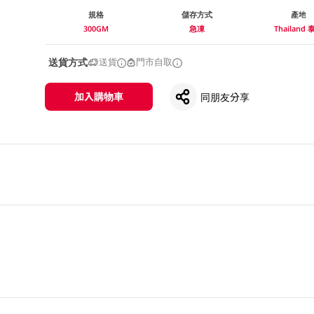
規格
儲存方式
產地
300GM
急凍
Thailand 
送貨方式
送貨
門市自取
加入購物車
同朋友分享