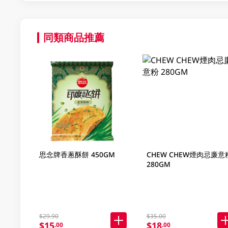
同類商品推薦
思念牌香蔥酥餅 450GM
CHEW CHEW煙肉忌廉意
280GM
$29.90
$35.00
$15
$18
.00
.00