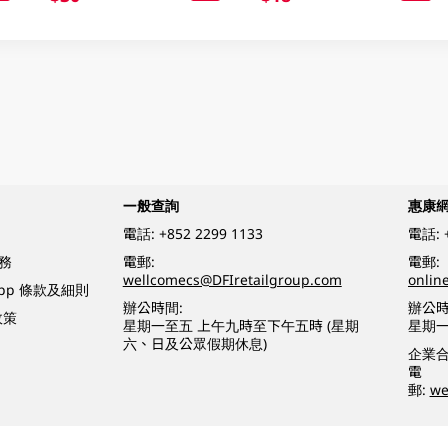
一般查詢
惠康
電話:
+852 2299 1133
電話:
務
電郵:
電郵:
wellcomecs@DFIretailgroup.com
onlin
App 條款及細則
辦公時間:
辦公時
政策
星期一至五 上午九時至下午五時 (星期
星期一
六、日及公眾假期休息)
企業
電
郵:
we