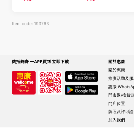
Item code: 193763
夠抵夠齊 一APP買到 立即下載
關於惠康
關於惠康
推廣活動及服
惠康 Whats
門市退/換貨
門店位置
牌照及許可證
加入我們