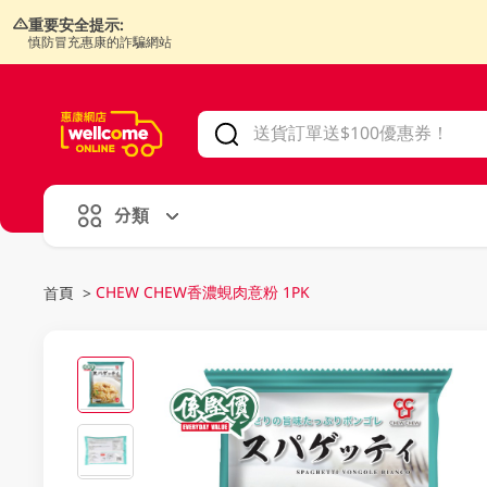
重要安全提示:
慎防冒充惠康的詐騙網站
V
alid Until 30 June 2026
分類
CHEW CHEW香濃蜆肉意粉 1PK
首頁
>