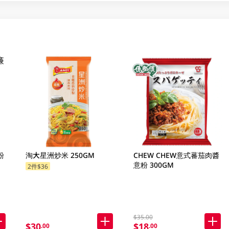
粉
淘大星洲炒米 250GM
CHEW CHEW意式蕃茄肉醬
意粉 300GM
2件$36
$35.00
$30
$18
.00
.00