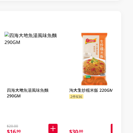
四海大地魚湯風味魚麵
淘大生炒糯米飯 220GM
290GM
2件$36
$20.00
$16
$30
.90
.00