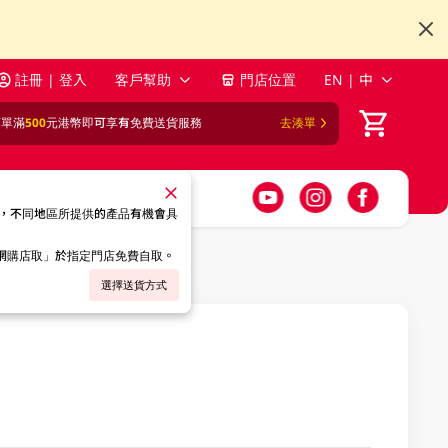
註冊 | 登入
客戶幫助
門店位置
EN | 中
訂單滿
500
元港幣即可享有免費送貨服務
去湊單
，不同地區所提供的產品有機會具
「網購店取」於指定門店免費自取。
選擇送貨方式