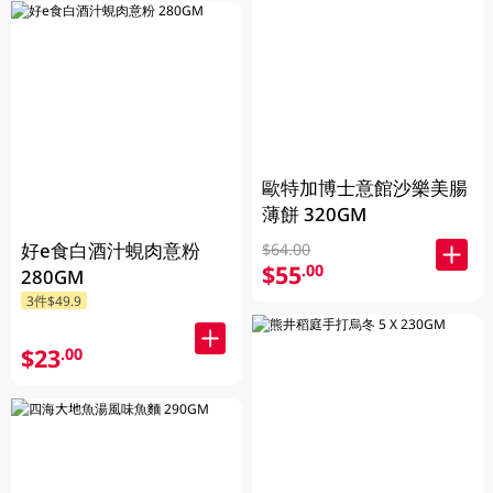
歐特加博士意館沙樂美腸
薄餅 320GM
好e食白酒汁蜆肉意粉
$64.00
$55
.00
280GM
3件$49.9
$23
.00