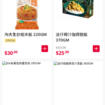
波仔椰汁咖喱雞飯
淘大生炒糯米飯 220GM
370GM
2件$36
$33.00
$30
$25
.00
.90