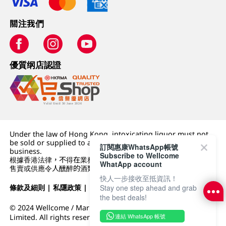
關注我們
優質纲店認證
Under the law of Hong Kong, intoxicating liquor must not
be sold or supplied to a minor (under 18) in the course of
訂閱惠康WhatsApp帳號
business.
Subscribe to Wellcome
根據香港法律，不得在業務過程中，向未成年人 (18 歲以下人士)
WhatApp account
售賣或供應令人醺醉的酒類。
快人一步接收至抵資訊！
條款及細則
|
私隱政策
|
DFI零售集團
Stay one step ahead and grab
the best deals!
© 2024 Wellcome / Market Place. The Dairy Farm Company
連結 WhatsApp 帳號
Limited. All rights reserved.