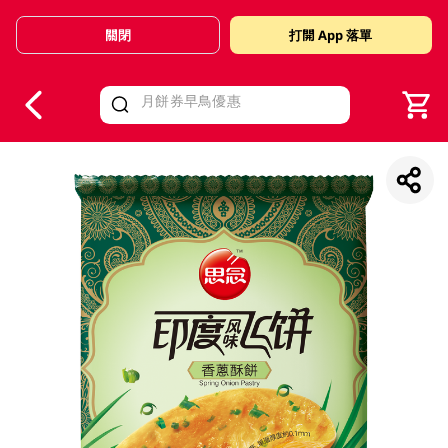
關閉
打開 App 落單
V
alid Until 30 June 2026