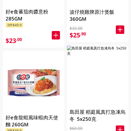
好e食蕃茄肉醬意粉
波仔燒雞脾原汁煲飯
285GM
360GM
3件$49.9
$33.00
$25
.90
$23
.00
島田屋 稻庭風真打急凍烏
好e食龍蝦風味蝦肉天使
冬 5x250克
麵 260GM
$60.00
3件$49.9