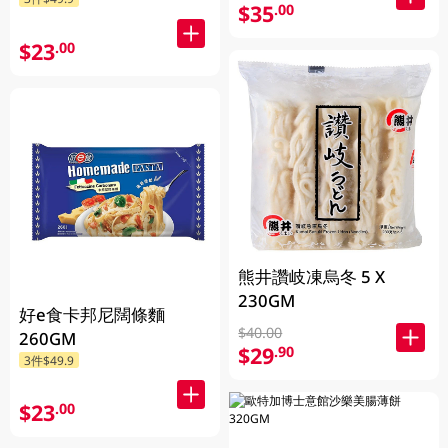
$35
.00
$23
.00
熊井讚岐凍烏冬 5 X
230GM
好e食卡邦尼闊條麵
$40.00
260GM
$29
.90
3件$49.9
$23
.00