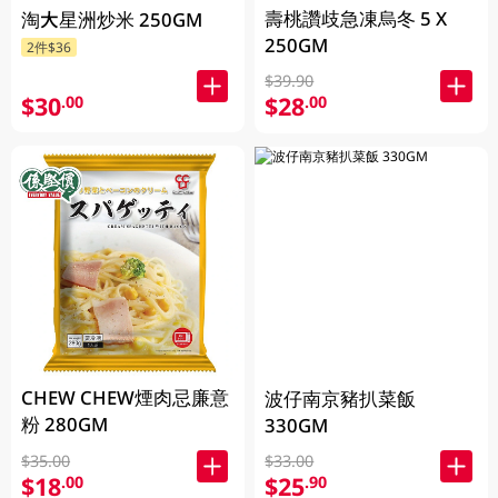
壽桃讚歧急凍烏冬 5 X
淘大星洲炒米 250GM
250GM
2件$36
$39.90
$30
$28
.00
.00
CHEW CHEW煙肉忌廉意
波仔南京豬扒菜飯
粉 280GM
330GM
$35.00
$33.00
$18
$25
.00
.90