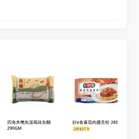
四海大地魚湯風味魚麵
好e食蕃茄肉醬意粉 285GM
290GM
2件$37.9