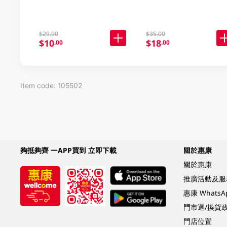
$29.90
$35.00
$10
$18
.00
.00
Item code: 105502
夠抵夠齊 一APP買到 立即下載
關於惠康
關於惠康
推廣活動及服
惠康 Whats
門市退/換貨
門店位置