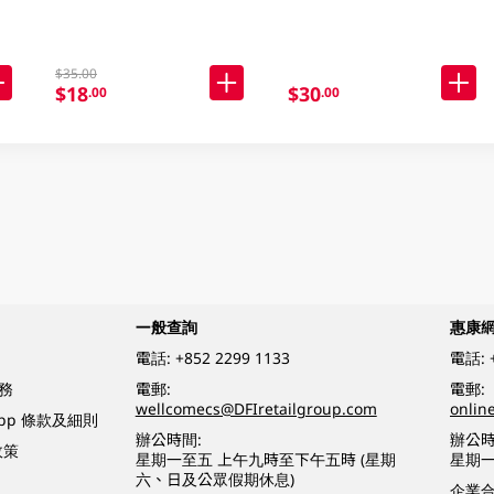
$35.00
$18
$30
.00
.00
一般查詢
惠康
電話:
+852 2299 1133
電話:
務
電郵:
電郵:
wellcomecs@DFIretailgroup.com
onlin
App 條款及細則
辦公時間:
辦公時
政策
星期一至五 上午九時至下午五時 (星期
星期一
六、日及公眾假期休息)
企業