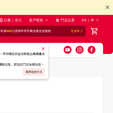
註冊 | 登入
客戶幫助
門店位置
EN | 中
訂單滿
500
元港幣即可享有免費送貨服務
去湊單
，不同地區所提供的產品有機會具
「網購店取」於指定門店免費自取。
選擇送貨方式