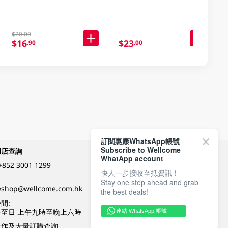
$20.00
$16
$23
.90
.00
訂閱惠康WhatsApp帳號
Subscribe to Wellcome
網店查詢
付款方式
WhatApp account
+852 3001 1299
快人一步接收至抵資訊！
Stay one step ahead and grab
關注我們
eshop@wellcome.com.hk
the best deals!
間:
至日 上午九時至晚上六時
連結 WhatsApp 帳號
優質纲店認證
合作及大量訂購查詢