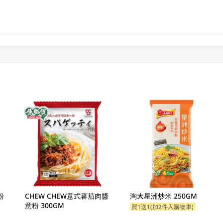
粉
CHEW CHEW意式蕃茄肉醬
淘大星洲炒米 250GM
意粉 300GM
買1送1(加2件入購物車)