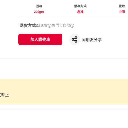
規格
儲存方式
產地
220gm
急凍
中國
送貨方式
送貨
門市自取
加入購物車
同朋友分享
完即止