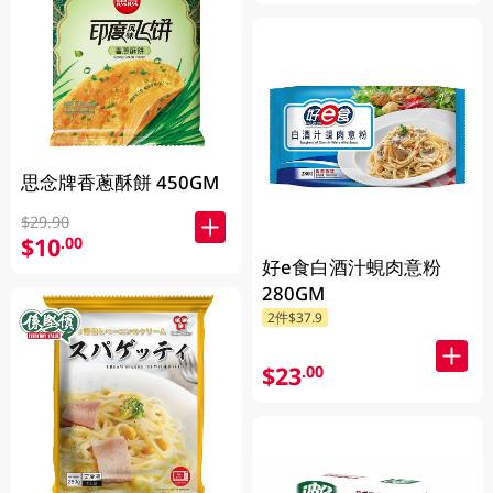
思念牌香蔥酥餅 450GM
$29.90
$10
.00
好e食白酒汁蜆肉意粉
280GM
2件$37.9
$23
.00