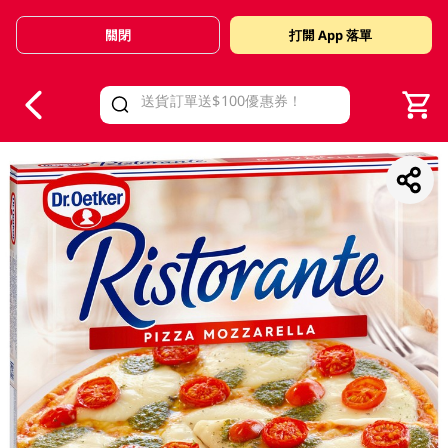
關閉
打開 App 落單
V
alid Until 30 June 2026