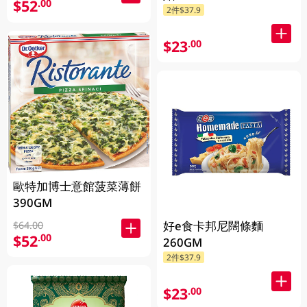
$52
.00
2件$37.9
$23
.00
歐特加博士意館菠菜薄餅
390GM
好e食卡邦尼闊條麵
$64.00
$52
.00
260GM
2件$37.9
$23
.00