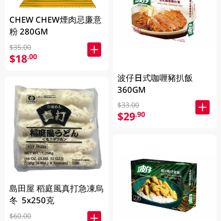
CHEW CHEW煙肉忌廉意
粉 280GM
$35.00
$18
.00
波仔日式咖喱豬扒飯
360GM
$33.00
$29
.90
島田屋 稻庭風真打急凍烏
冬 5x250克
$60.00