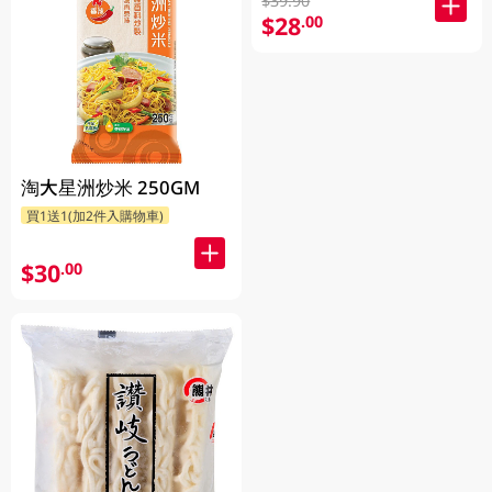
$39.90
$28
.00
淘大星洲炒米 250GM
買1送1(加2件入購物車)
$30
.00