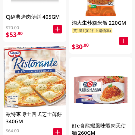
CJ經典烤肉薄餅 405GM
淘大生炒糯米飯 220GM
$70.00
買1送1(加2件入購物車)
$53
.90
$30
.00
歐特家博士四式芝士薄餅
340GM
好e食龍蝦風味蝦肉天使
$64.00
麵 260GM