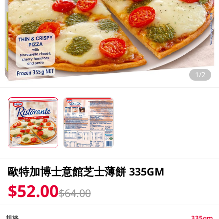
1/2
歐特加博士意館芝士薄餅 335GM
$52.00
$64.00
規格
335gm