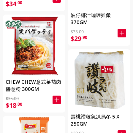
$34
.00
波仔椰汁咖喱雞飯
370GM
$33.00
$29
.90
CHEW CHEW意式蕃茄肉
醬意粉 300GM
$35.00
$18
.00
壽桃讚歧急凍烏冬 5 X
250GM