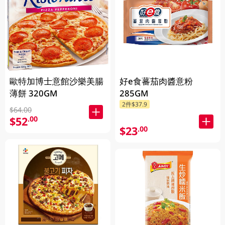
歐特加博士意館沙樂美腸
好e食蕃茄肉醬意粉
薄餅 320GM
285GM
2件$37.9
$64.00
$52
.00
$23
.00