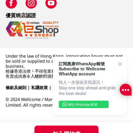
優質纲店認證
Under the law of Hong Kong, intoxicating liquor must not
be sold or supplied to a minor (under 18) in the course of
訂閱惠康WhatsApp帳號
business.
Subscribe to Wellcome
根據香港法律，不得在業務過程中，向未成年人 (18 歲以下人士)
WhatApp account
售賣或供應令人醺醉的酒類。
快人一步接收至抵資訊！
條款及細則
|
私隱政策
|
DFI零售集團
Stay one step ahead and grab
the best deals!
© 2024 Wellcome / Market Place. The Dairy Farm Company
連結 WhatsApp 帳號
Limited. All rights reserved.