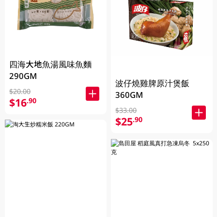
四海大地魚湯風味魚麵
290GM
波仔燒雞脾原汁煲飯
$20.00
360GM
$16
.90
$33.00
$25
.90