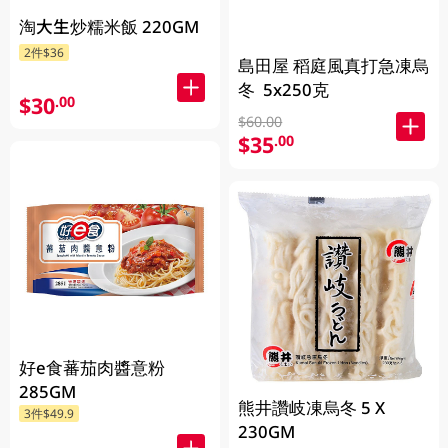
淘大生炒糯米飯 220GM
2件$36
島田屋 稻庭風真打急凍烏
冬 5x250克
$30
.00
$60.00
$35
.00
好e食蕃茄肉醬意粉
285GM
熊井讚岐凍烏冬 5 X
3件$49.9
230GM