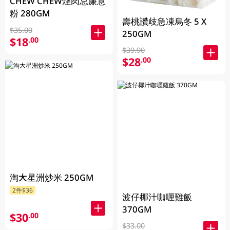
CHEW CHEW煙肉忌廉意
粉 280GM
壽桃讚歧急凍烏冬 5 X
$35.00
250GM
$18
.00
$39.90
$28
.00
淘大星洲炒米 250GM
2件$36
波仔椰汁咖喱雞飯
370GM
$30
.00
$33.00