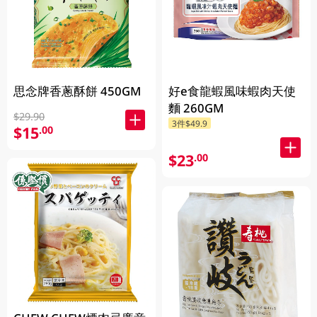
思念牌香蔥酥餅 450GM
好e食龍蝦風味蝦肉天使
麵 260GM
$29.90
3件$49.9
$15
.00
$23
.00