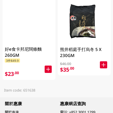
好e食卡邦尼闊條麵
熊井稻庭手打烏冬 5 X
260GM
230GM
3件$49.9
$46.00
$35
.00
$23
.00
Item code: 651638
關於惠康
惠康網店查詢
關於惠康
電話:
+852 3001 1299