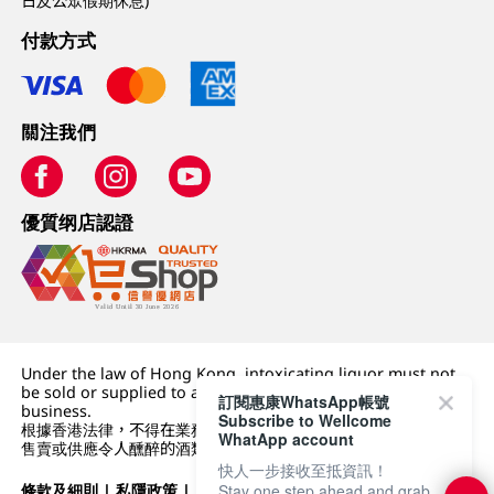
日及公眾假期休息)
付款方式
關注我們
優質纲店認證
Under the law of Hong Kong, intoxicating liquor must not
be sold or supplied to a minor (under 18) in the course of
訂閱惠康WhatsApp帳號
business.
Subscribe to Wellcome
根據香港法律，不得在業務過程中，向未成年人 (18 歲以下人士)
WhatApp account
售賣或供應令人醺醉的酒類。
快人一步接收至抵資訊！
條款及細則
|
私隱政策
|
DFI零售集團
Stay one step ahead and grab