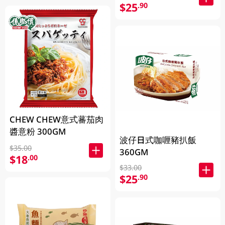
$25
.90
CHEW CHEW意式蕃茄肉
醬意粉 300GM
波仔日式咖喱豬扒飯
$35.00
360GM
$18
.00
$33.00
$25
.90