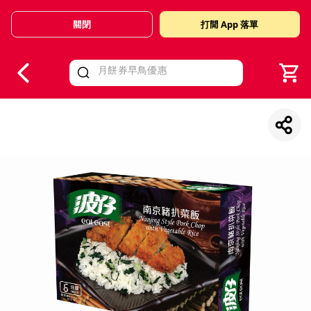
關閉
打開 App 落單
V
alid Until 30 June 2026