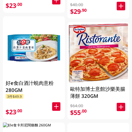
$23
.00
$40.00
$29
.90
好e食白酒汁蜆肉意粉
歐特加博士意館沙樂美腸
280GM
薄餅 320GM
3件$49.9
$64.00
$23
.00
$55
.00