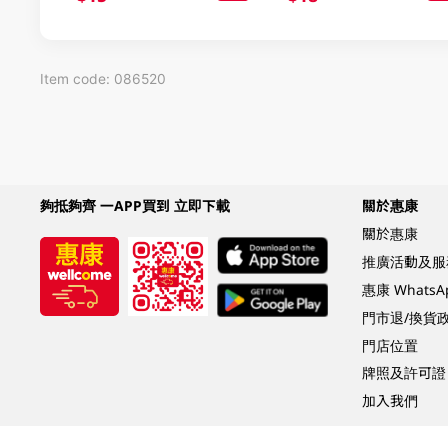
Item code: 086520
夠抵夠齊 一APP買到 立即下載
關於惠康
關於惠康
推廣活動及服
惠康 Whats
門市退/換貨
門店位置
牌照及許可證
加入我們