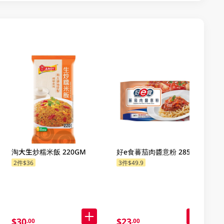
淘大生炒糯米飯 220GM
好e食蕃茄肉醬意粉 285GM
2件$36
3件$49.9
$30
$23
.00
.00