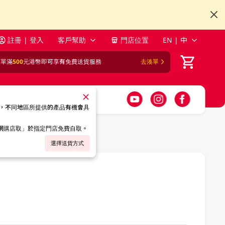
註冊 | 登入
客戶幫助
門店位置
EN | 中
訂單滿
500
元港幣即可享有免費送貨服務
去湊單
，不同地區所提供的產品有機會具
「網購店取」於指定門店免費自取。
選擇送貨方式