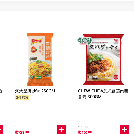
粉
淘大星洲炒米 250GM
CHEW CHEW意式蕃茄肉醬
意粉 300GM
2件$36
$35.00
$30
$18
.00
.00