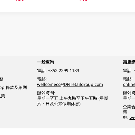
一般查詢
惠康
電話:
+852 2299 1133
電話:
務
電郵:
電郵:
wellcomecs@DFIretailgroup.com
onlin
App 條款及細則
辦公時間:
辦公時
政策
星期一至五 上午九時至下午五時 (星期
星期一
六、日及公眾假期休息)
企業
電
郵:
we