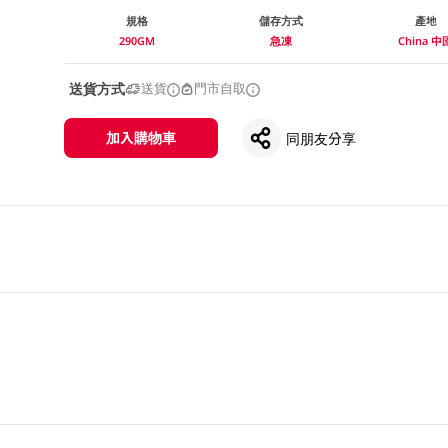
規格
儲存方式
產地
290GM
急凍
China 中
送貨方式
送貨
門市自取
加入購物車
同朋友分享