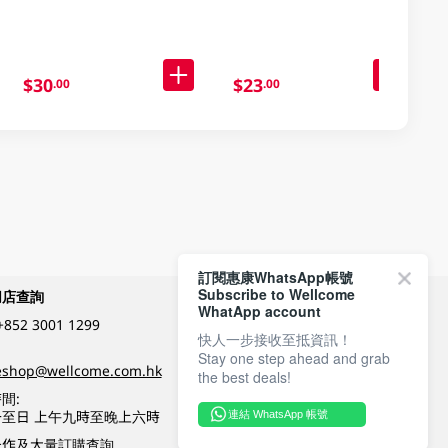
$30
$23
.00
.00
訂閱惠康WhatsApp帳號
Subscribe to Wellcome
網店查詢
付款方式
WhatApp account
+852 3001 1299
快人一步接收至抵資訊！
Stay one step ahead and grab
關注我們
eshop@wellcome.com.hk
the best deals!
間:
至日 上午九時至晚上六時
連結 WhatsApp 帳號
優質纲店認證
合作及大量訂購查詢