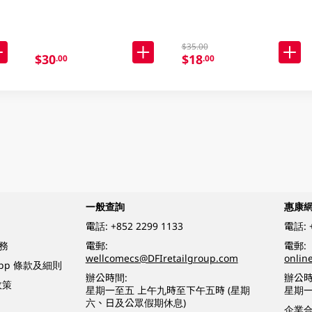
$35.00
$30
$18
.00
.00
一般查詢
惠康
電話:
+852 2299 1133
電話:
務
電郵:
電郵:
wellcomecs@DFIretailgroup.com
onlin
App 條款及細則
辦公時間:
辦公時
政策
星期一至五 上午九時至下午五時 (星期
星期一
六、日及公眾假期休息)
企業