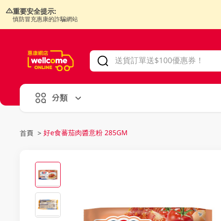
重要安全提示:
慎防冒充惠康的詐騙網站
V
alid Until 30 June 2026
分類
好e食蕃茄肉醬意粉 285GM
首頁
>