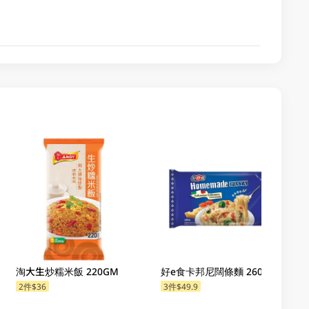
淘大生炒糯米飯 220GM
好e食卡邦尼闊條麵 260GM
2件$36
3件$49.9