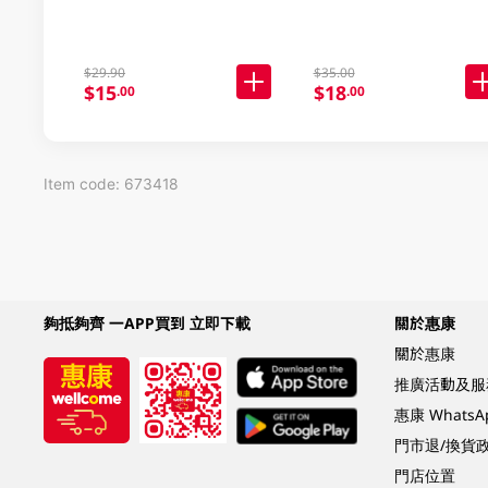
$29.90
$35.00
$15
$18
.00
.00
Item code: 673418
夠抵夠齊 一APP買到 立即下載
關於惠康
關於惠康
推廣活動及服
惠康 Whats
門市退/換貨
門店位置