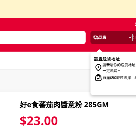
送貨
設置送貨地址
請新增你的送貨地址
一定差異。
買滿$50即可選擇
好e食蕃茄肉醬意粉 285GM
$23.00