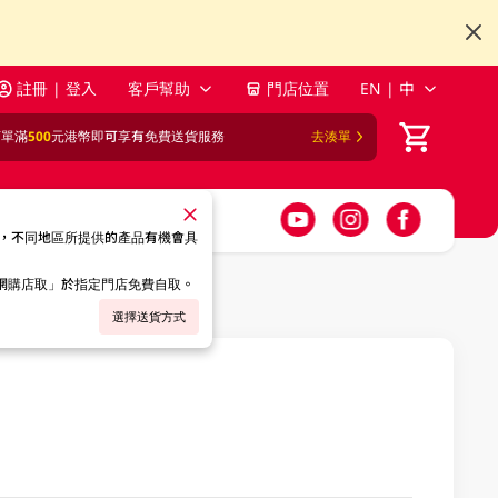
註冊 | 登入
客戶幫助
門店位置
EN | 中
訂單滿
500
元港幣即可享有免費送貨服務
去湊單
，不同地區所提供的產品有機會具
「網購店取」於指定門店免費自取。
選擇送貨方式