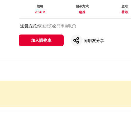
規格
儲存方式
產地
285GM
急凍
香港
送貨方式
送貨
門市自取
加入購物車
同朋友分享