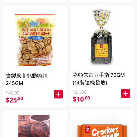
嘉頓朱古力手指 70GM
寶製果高鈣動物餅
(包裝隨機發放)
245GM
$21.00
$40.00
$10
.00
$25
.50