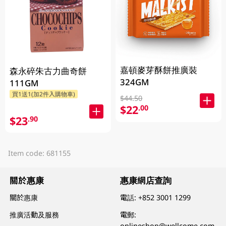
嘉頓麥芽酥餅推廣裝
森永碎朱古力曲奇餅
324GM
111GM
買1送1(加2件入購物車)
$44.50
$22
.00
$23
.90
Item code: 681155
關於惠康
惠康網店查詢
關於惠康
電話:
+852 3001 1299
推廣活動及服務
電郵:
onlineshop@wellcome.com