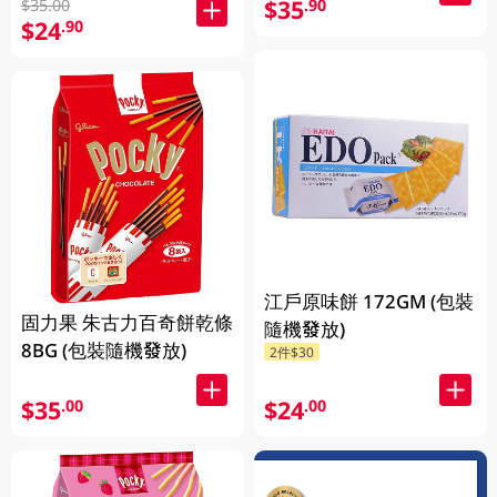
$35
.90
$35.00
$24
.90
江戶原味餅 172GM (包裝
固力果 朱古力百奇餅乾條
隨機發放)
8BG (包裝隨機發放)
2件$30
$35
$24
.00
.00