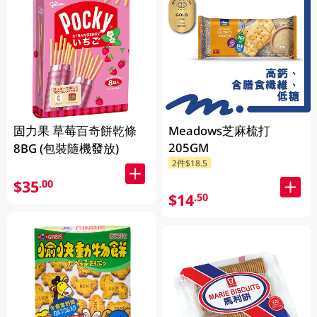
固力果 草莓百奇餅乾條
Meadows芝麻梳打
205GM
8BG (包裝隨機發放)
2件$18.5
$35
.00
$14
.50