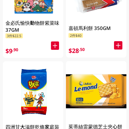
金必氏愉快動物餅紫菜味
嘉頓馬利餅 350GM
37GM
2件$40
3件$22.5
$28
.50
$9
.90
茱蒂絲雷蒙德芝士夾心餅
四洲甘大滋餅乾條家庭裝