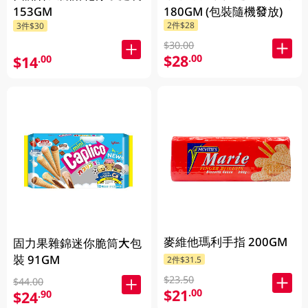
180GM (包裝隨機發放)
153GM
2件$28
3件$30
$30.00
$28
.00
$14
.00
麥維他瑪利手指 200GM
固力果雜錦迷你脆筒大包
裝 91GM
2件$31.5
$23.50
$44.00
$21
.00
$24
.90