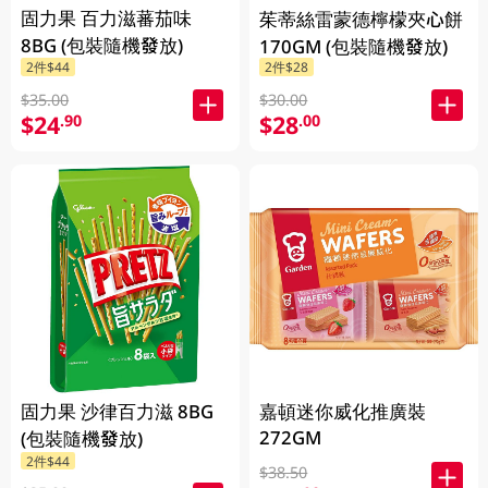
固力果 百力滋蕃茄味
茱蒂絲雷蒙德檸檬夾心餅
8BG (包裝隨機發放)
170GM (包裝隨機發放)
2件$44
2件$28
$35.00
$30.00
$24
$28
.90
.00
固力果 沙律百力滋 8BG
嘉頓迷你威化推廣裝
272GM
(包裝隨機發放)
2件$44
$38.50