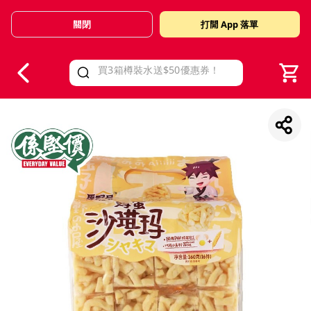
關閉
打開 App 落單
V
alid Until 30 June 2026