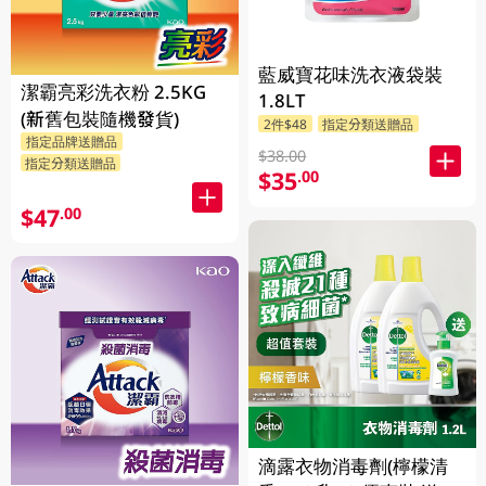
藍威寶花味洗衣液袋裝
潔霸亮彩洗衣粉 2.5KG
1.8LT
(新舊包裝隨機發貨)
2件$48
指定分類送贈品
指定品牌送贈品
$38.00
指定分類送贈品
$35
.00
$47
.00
滴露衣物消毒劑(檸檬清