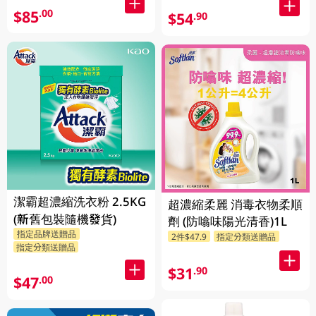
$85
.00
$54
.90
潔霸超濃縮洗衣粉 2.5KG
超濃縮柔麗 消毒衣物柔順
(新舊包裝隨機發貨)
劑 (防噏味陽光清香)1L
指定品牌送贈品
2件$47.9
指定分類送贈品
指定分類送贈品
$31
.90
$47
.00