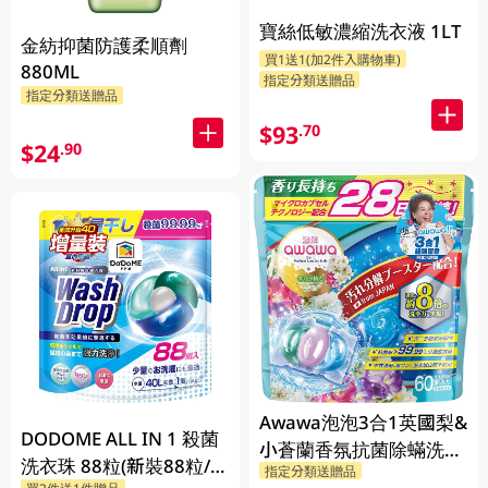
寶絲低敏濃縮洗衣液 1LT
金紡抑菌防護柔順劑
買1送1(加2件入購物車)
880ML
指定分類送贈品
指定分類送贈品
$93
.70
$24
.90
Awawa泡泡3合1英國梨&
DODOME ALL IN 1 殺菌
小蒼蘭香氛抗菌除蟎洗衣
洗衣珠 88粒(新裝88粒/舊
指定分類送贈品
珠 60PC