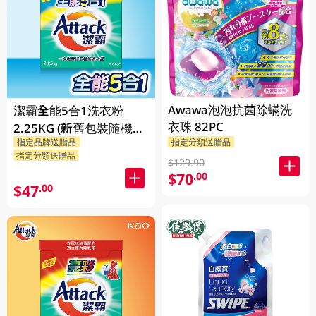
Awawa泡泡抗菌除蟎洗
潔霸全能5合1洗衣粉
衣珠 82PC
2.25KG (新舊包裝隨機發
指定品牌送贈品
指定分類送贈品
貨)
指定分類送贈品
$129.90
$70
.00
$47
.00