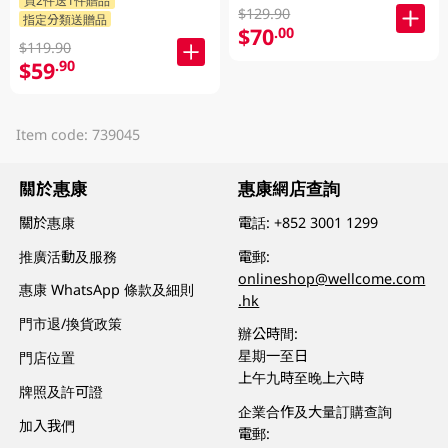
買2件送1件贈品
裝72粒隨機發貨)
$129.90
指定分類送贈品
$70
.00
$119.90
$59
.90
Item code: 739045
關於惠康
惠康網店查詢
關於惠康
電話:
+852 3001 1299
推廣活動及服務
電郵:
onlineshop@wellcome.com
惠康 WhatsApp 條款及細則
.hk
門市退/換貨政策
辦公時間:
星期一至日
門店位置
上午九時至晚上六時
牌照及許可證
企業合作及大量訂購查詢
加入我們
電郵: