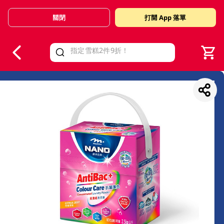
關閉
打開 App 落單
V
alid Until 30 June 2026