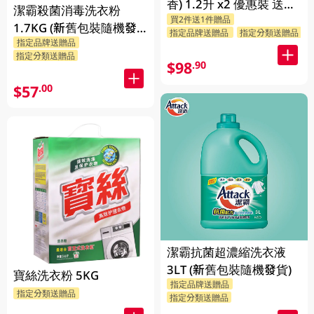
香) 1.2升 x2 優惠裝 送贈
潔霸殺菌消毒洗衣粉
買2件送1件贈品
品 (贈品隨機發送)
1.7KG (新舊包裝隨機發
指定品牌送贈品
指定分類送贈品
指定品牌送贈品
貨)
指定分類送贈品
$98
.90
$57
.00
潔霸抗菌超濃縮洗衣液
3LT (新舊包裝隨機發貨)
寶絲洗衣粉 5KG
指定品牌送贈品
指定分類送贈品
指定分類送贈品