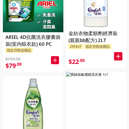
金紡衣物柔順劑經濟裝
ARIEL 4D抗菌洗衣膠囊袋
(親親bb配方) 2LT
裝(室內晾衣款) 60 PC
2件$37
指定分類送贈品
指定分類送贈品
$199.90
$22
.00
$79
.00