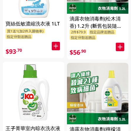
滴露衣物消毒劑(松木清
寶絲低敏濃縮洗衣液 1LT
香) 1.2升 (新舊包裝隨機
買1送1(加2件入購物車)
2件$79.9
指定品牌送贈品
發送)
指定分類送贈品
指定分類送贈品
$93
.70
$56
.90
王子菁華室內晾衣洗衣液
滴露衣物消毒劑(檸檬清