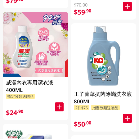
$79
$70.00
$59
.90
威潔內衣專用潔衣液
400ML
王子菁華抗菌除蟎洗衣液
指定分類送贈品
800ML
2件$75
指定分類送贈品
$24
.90
$50
.00