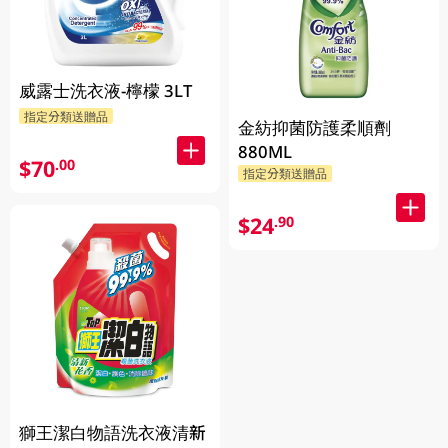
威露士洗衣液-檸檬 3LT
指定分類送贈品
金紡抑菌防護柔順劑
880ML
$70
.00
指定分類送贈品
$24
.90
獅王潔白物語洗衣液清新