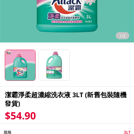
1/2
潔霸淨柔超濃縮洗衣液 3LT (新舊包裝隨機
發貨)
$54.90
規格
3LT