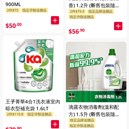
900ML
香) 1.2升 (新舊包裝隨機
2件$75
指定分類送贈品
2件$79.9
指定品牌送贈品
發送)
指定分類送贈品
$50
.00
$56
.90
王子菁華4合1洗衣液室內
滴露衣物消毒劑(溫和配
晾衣型補充袋 1.6LT
方) 1.5升 (新舊包裝隨機
2件$119.8
指定分類送贈品
指定品牌送贈品
發送)
指定分類送贈品
.90