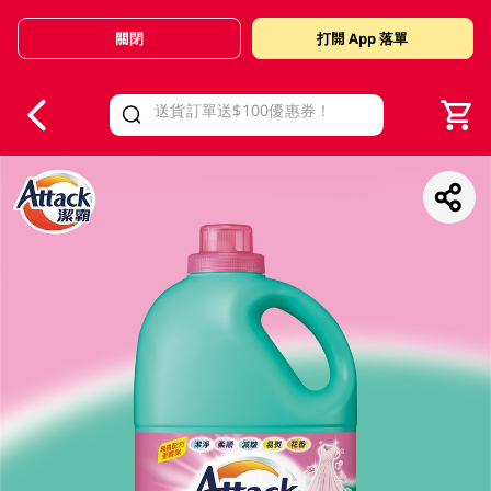
關閉
打開 App 落單
V
alid Until 30 June 2026