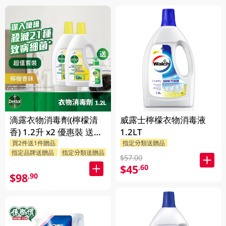
滴露衣物消毒劑(檸檬清
威露士檸檬衣物消毒液
香) 1.2升 x2 優惠裝 送贈
1.2LT
買2件送1件贈品
指定分類送贈品
品 (贈品隨機發送)
指定品牌送贈品
指定分類送贈品
$57.00
$45
.60
$98
.90