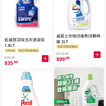
威露士衣物消毒劑清新檸
藍威寶花味洗衣液袋裝
檬 3LT
1.8LT
指定分類送贈品
2件$48
指定分類送贈品
$118.00
$38.00
$99
.90
$35
.00