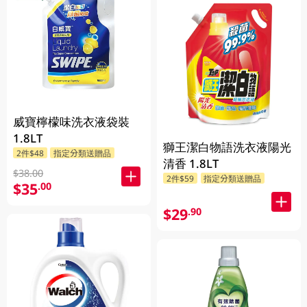
威寶檸檬味洗衣液袋裝
1.8LT
獅王潔白物語洗衣液陽光
2件$48
指定分類送贈品
清香 1.8LT
$38.00
2件$59
指定分類送贈品
$35
.00
$29
.90