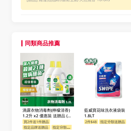
同類商品推薦
滴露衣物消毒劑(檸檬清香)
藍威寶花味洗衣液袋裝
1.2升 x2 優惠裝 送贈品 (贈
1.8LT
品隨機發送)
買2件送1件贈品
2件$48
指定分類送贈品
指定品牌送贈品
指定分類送贈品