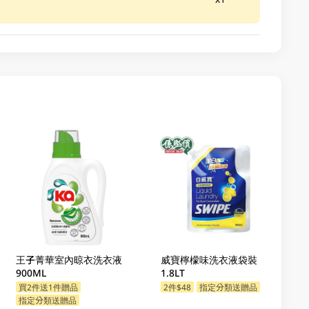
王子菁華室內晾衣洗衣液
威寶檸檬味洗衣液袋裝
900ML
1.8LT
買2件送1件贈品
2件$48
指定分類送贈品
指定分類送贈品