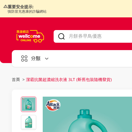
重要安全提示:
慎防冒充惠康的詐騙網站
V
alid Until 30 June 2026
分類
首頁
>
潔霸抗菌超濃縮洗衣液 3LT (新舊包裝隨機發貨)