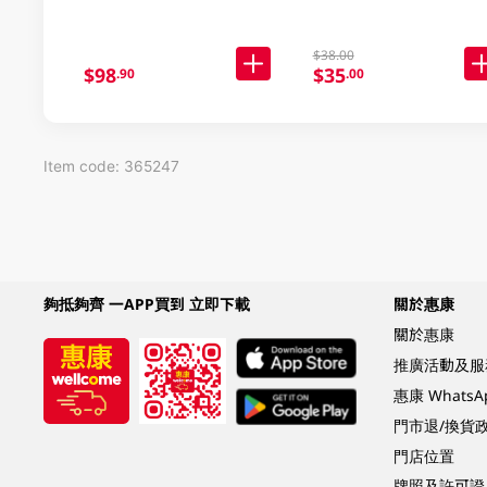
$38.00
$98
$35
.90
.00
Item code: 365247
夠抵夠齊 一APP買到 立即下載
關於惠康
關於惠康
推廣活動及服
惠康 Whats
門市退/換貨
門店位置
牌照及許可證