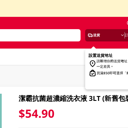
送貨
設置送貨地址
請新增你的送貨地址
一定差異。
買滿$50即可選擇
潔霸抗菌超濃縮洗衣液 3LT (新舊包
$54.90