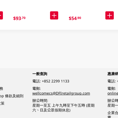
$93
$54
.70
.90
一般查詢
惠康
電話:
+852 2299 1133
電話:
務
電郵:
電郵:
wellcomecs@DFIretailgroup.com
onlin
App 條款及細則
辦公時間:
辦公時
政策
星期一至五 上午九時至下午五時 (星期
星期一
六、日及公眾假期休息)
企業
電