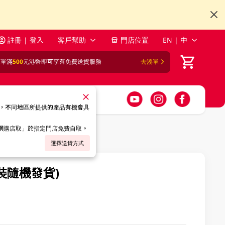
註冊 | 登入
客戶幫助
門店位置
EN | 中
訂單滿
500
元港幣即可享有免費送貨服務
去湊單
，不同地區所提供的產品有機會具
「網購店取」於指定門店免費自取。
選擇送貨方式
裝隨機發貨)