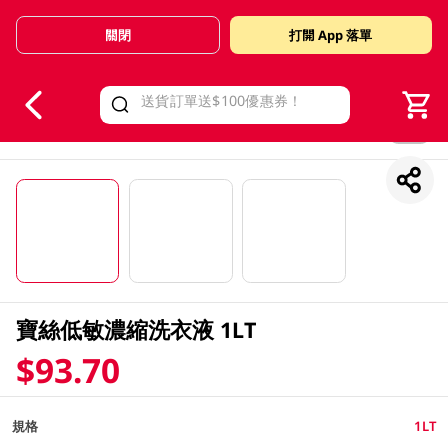
關閉
打開 App 落單
V
alid Until 30 June 2026
1/3
寶絲低敏濃縮洗衣液 1LT
$93.70
規格
1LT