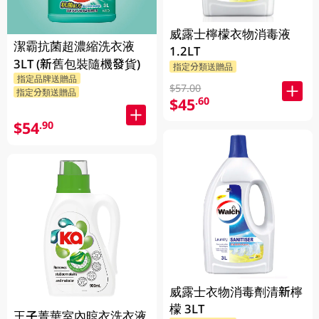
威露士檸檬衣物消毒液
潔霸抗菌超濃縮洗衣液
1.2LT
3LT (新舊包裝隨機發貨)
指定分類送贈品
指定品牌送贈品
$57.00
指定分類送贈品
$45
.60
$54
.90
威露士衣物消毒劑清新檸
檬 3LT
王子菁華室內晾衣洗衣液