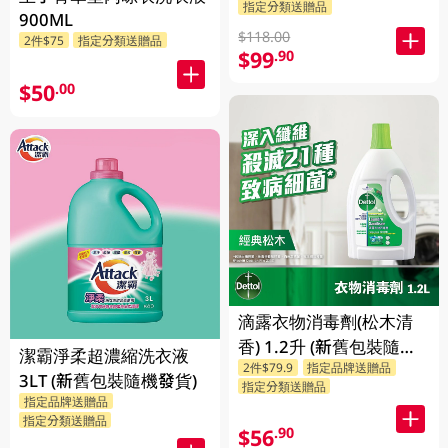
指定分類送贈品
900ML
$118.00
2件$75
指定分類送贈品
$99
.90
$50
.00
滴露衣物消毒劑(松木清
香) 1.2升 (新舊包裝隨機
潔霸淨柔超濃縮洗衣液
2件$79.9
指定品牌送贈品
發送)
3LT (新舊包裝隨機發貨)
指定分類送贈品
指定品牌送贈品
指定分類送贈品
$56
.90