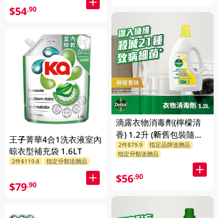
$54
.90
滴露衣物消毒劑(檸檬清
香) 1.2升 (新舊包裝隨機
王子菁華4合1洗衣液室內
2件$79.9
指定品牌送贈品
發送)
晾衣型補充袋 1.6LT
指定分類送贈品
2件$119.8
指定分類送贈品
$56
.90
$79
.90