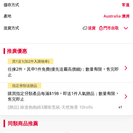
儲存方式
常溫
產地
Australia 澳洲
送貨方式
送貨
門市自取
推廣優惠
買1送1(加2件入購物車)
任揀2件，其中1件免費(優先送最高價錢)；數量有限，售完即
止
指定分類送贈品
購買指定分類產品每滿$198，即送1件人氣贈品；數量有限，
售完即止
[贈品]
維達抱抱綿3層衛生紙-天然無香 10rolls
x1
同類商品推薦