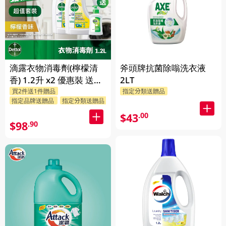
滴露衣物消毒劑(檸檬清
斧頭牌抗菌除嗡洗衣液
香) 1.2升 x2 優惠裝 送贈
2LT
買2件送1件贈品
指定分類送贈品
品 (贈品隨機發送)
指定品牌送贈品
指定分類送贈品
$43
.00
$98
.90