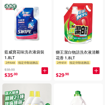
藍威寶花味洗衣液袋裝
獅王潔白物語洗衣液清新
1.8LT
花香 1.8LT
2件$48
指定分類送贈品
2件$59
指定分類送贈品
$38.00
$35
$29
.00
.90