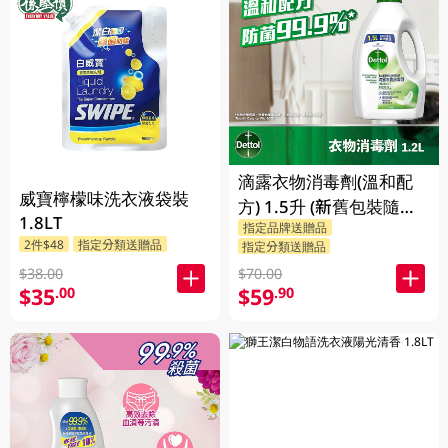
滴露衣物消毒劑(溫和配
威寶檸檬味洗衣液袋裝
方) 1.5升 (新舊包裝隨機
1.8LT
指定品牌送贈品
發送)
2件$48
指定分類送贈品
指定分類送贈品
$38.00
$70.00
$35
$59
.00
.90