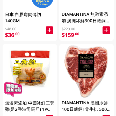
DIAMANTINA 無激素添
日本 白豚肩肉薄切
140GM
加 澳洲冰鮮300日穀飼和
牛肉眼扒SB4+ 200克
$48.00
$229.00
$36
$159
.00
.00
DIAMANTINA 澳洲冰鮮
無激素添加 中國冰鮮三黃
雞(足2香港司馬斤) 1PC
100日穀飼T骨牛扒 500
克 (包裝隨機發貨)