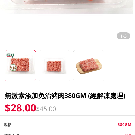
1/3
無激素添加免治豬肉380GM (經解凍處理)
$28.00
$45.00
規格
380GM