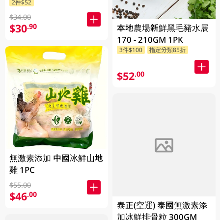
2件$52
$34.00
$30
.90
本地農場新鮮黑毛豬水展
170 - 210GM 1PK
3件$100
指定分類85折
$52
.00
無激素添加 中國冰鮮山地
雞 1PC
$55.00
$46
.00
泰正(空運) 泰國無激素添
加冰鮮排骨粒 300GM