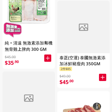
純。清遠 無激素添加有機
無骨雞上脾肉 300 GM
$45.00
泰正(空運) 泰國無激素添
$35
.90
加冰鮮豬瘦肉 350GM
2件$85
$49.00
$45
.00