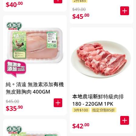
2件$85
$40
.00
$49.00
$45
.00
純。清遠 無激素添加有機
無皮雞胸肉 400GM
本地農場新鮮特級肉排
$45.00
180 - 220GM 1PK
$35
.90
3件$100
指定分類85折
$42
.00