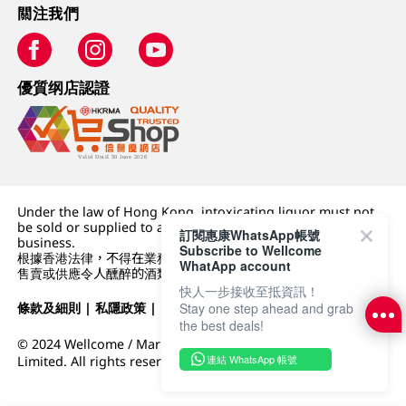
關注我們
優質纲店認證
Under the law of Hong Kong, intoxicating liquor must not
be sold or supplied to a minor (under 18) in the course of
訂閱惠康WhatsApp帳號
business.
Subscribe to Wellcome
根據香港法律，不得在業務過程中，向未成年人 (18 歲以下人士)
WhatApp account
售賣或供應令人醺醉的酒類。
快人一步接收至抵資訊！
條款及細則
|
私隱政策
|
DFI零售集團
Stay one step ahead and grab
the best deals!
© 2024 Wellcome / Market Place. The Dairy Farm Company
連結 WhatsApp 帳號
Limited. All rights reserved.