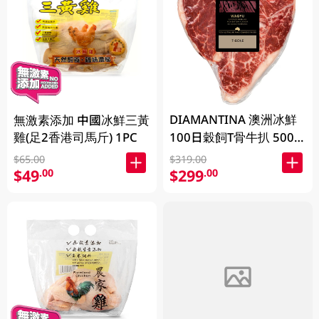
DIAMANTINA 澳洲冰鮮
無激素添加 中國冰鮮三黃
雞(足2香港司馬斤) 1PC
100日穀飼T骨牛扒 500
克 (包裝隨機發貨)
$65.00
$319.00
$49
$299
.00
.00