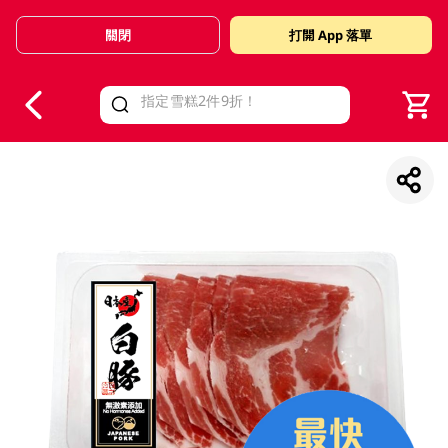
關閉
打開 App 落單
V
alid Until 30 June 2026