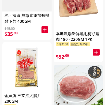
純。清遠 無激素添加有機
雞下髀 400GM
$45.00
$35
.90
本地農場新鮮黑毛梅頭瘦
肉 180 - 220GM 1PK
3件$100
指定分類85折
$52
.00
金妹牌 三文治火腿片
200GM