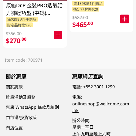
滿$398送1件贈品
6X9PCS
原箱Dr.P 金裝PRO透氣活
指定品牌慳$20
力褲輕巧型 (中碼)
$582.00
滿$398送1件贈品
4X12PCS
$465
.00
指定品牌慳$20
$356.00
$270
.00
Item code: 700971
關於惠康
惠康網店查詢
關於惠康
電話:
+852 3001 1299
推廣活動及服務
電郵:
onlineshop@wellcome.com
惠康 WhatsApp 條款及細則
.hk
門市退/換貨政策
辦公時間:
星期一至日
門店位置
上午九時至晚上六時