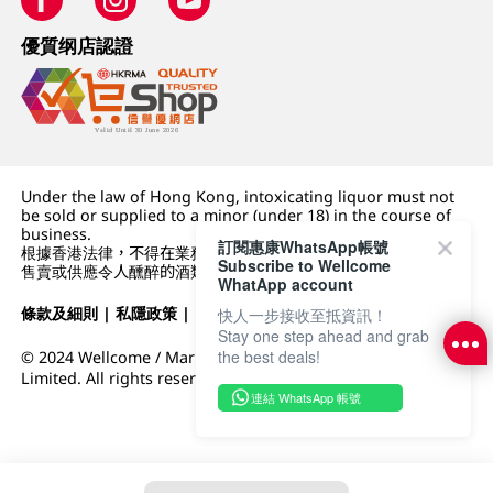
優質纲店認證
Under the law of Hong Kong, intoxicating liquor must not
be sold or supplied to a minor (under 18) in the course of
business.
訂閱惠康WhatsApp帳號
根據香港法律，不得在業務過程中，向未成年人 (18 歲以下人士)
Subscribe to Wellcome
售賣或供應令人醺醉的酒類。
WhatApp account
條款及細則
|
私隱政策
|
DFI零售集團
快人一步接收至抵資訊！
Stay one step ahead and grab
the best deals!
© 2024 Wellcome / Market Place. The Dairy Farm Company
Limited. All rights reserved.
連結 WhatsApp 帳號