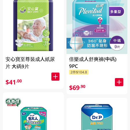
安心寶至尊裝成人紙尿
倍樂成人舒爽褲(中碼)
9PC
片 大碼9片
2件$104.8
$41
.00
$69
.90