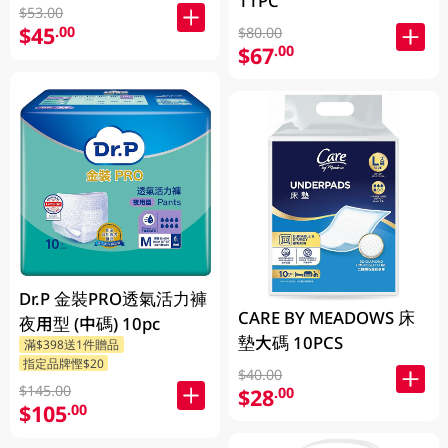
11PC
$53.00
$45
.00
$80.00
$67
.00
Dr.P 金裝PRO透氣活力褲
CARE BY MEADOWS 床
夜用型 (中碼) 10pc
墊大碼 10PCS
滿$398送1件贈品
指定品牌慳$20
$40.00
$145.00
$28
.00
$105
.00