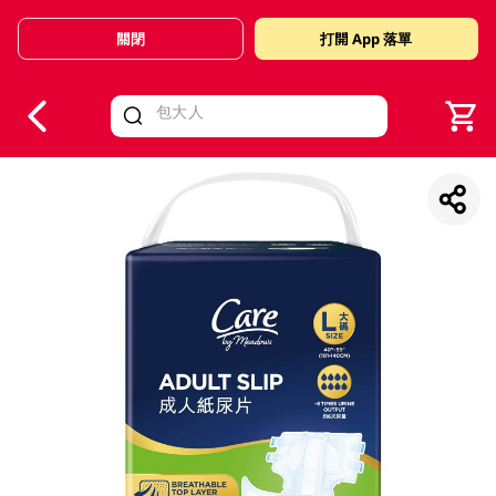
關閉
打開 App 落單
V
alid Until 30 June 2026