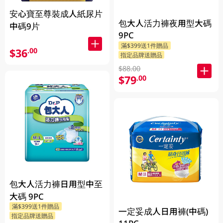
安心寶至尊裝成人紙尿片
包大人活力褲夜用型大碼
中碼9片
9PC
滿$399送1件贈品
$36
.00
指定品牌送贈品
$88.00
$79
.00
包大人活力褲日用型中至
大碼 9PC
滿$399送1件贈品
一定妥成人日用褲(中碼)
指定品牌送贈品