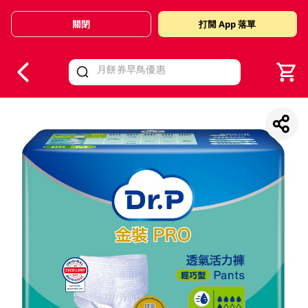
關閉
打開 App 落單
V
alid Until 30 June 2026