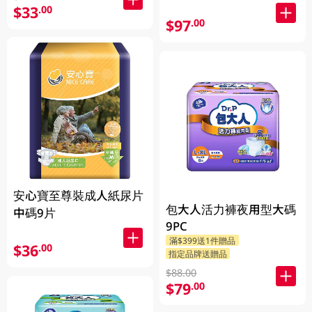
$33
.00
$97
.00
安心寶至尊裝成人紙尿片
包大人活力褲夜用型大碼
中碼9片
9PC
滿$399送1件贈品
$36
.00
指定品牌送贈品
$88.00
$79
.00