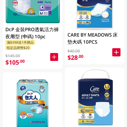
Dr.P 金裝PRO透氣活力褲
CARE BY MEADOWS 床
夜用型 (中碼) 10pc
墊大碼 10PCS
滿$398送1件贈品
指定品牌慳$20
$40.00
$145.00
$28
.00
$105
.00