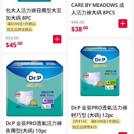
CARE BY MEADOWS 成
包大人活力褲日用型大至
人活力褲大碼 8PCS
加大碼 8PC
$45.00
滿$399送1件贈品
$38
.00
指定品牌送贈品
$53.00
$45
.00
Dr.P 金裝PRO透氣活力褲
輕巧型 (大碼) 12pc
2件$142
滿$398送1件贈品
Dr.P 金裝PRO透氣活力褲
指定品牌慳$20
夜用型(大碼) 10pc