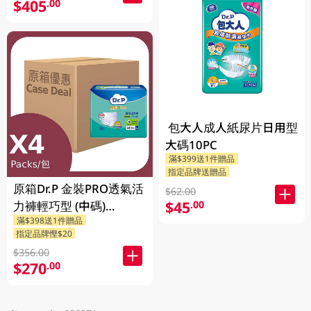
$405
.00
包大人成人紙尿片日用型
大碼10PC
滿$399送1件贈品
指定品牌送贈品
原箱Dr.P 金裝PRO透氣活
$62.00
$45
.00
力褲輕巧型 (中碼)
滿$398送1件贈品
4X12PCS
指定品牌慳$20
$356.00
$270
.00