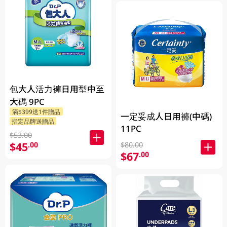
包大人活力褲日用型中至
大碼 9PC
滿$399送1件贈品
一定妥成人日用褲(中碼)
指定品牌送贈品
11PC
$53.00
$45
.00
$80.00
$67
.00