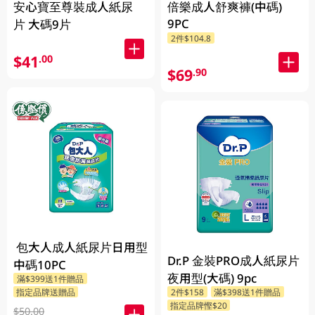
安心寶至尊裝成人紙尿
倍樂成人舒爽褲(中碼)
9PC
片 大碼9片
2件$104.8
$41
.00
$69
.90
包大人成人紙尿片日用型
Dr.P 金裝PRO成人紙尿片
中碼10PC
夜用型(大碼) 9pc
滿$399送1件贈品
指定品牌送贈品
2件$158
滿$398送1件贈品
指定品牌慳$20
$50.00