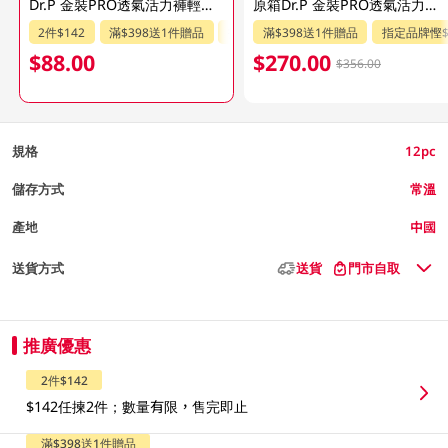
Dr.P 金裝PRO透氣活力褲輕巧型 (中碼) 12pc
原箱Dr.P 金裝PRO透氣活力褲輕巧型 (中碼) 4X12PCS
2件$142
滿$398送1件贈品
指定品牌慳$20
滿$398送1件贈品
指定品牌慳$
$88.00
$270.00
$356.00
規格
12pc
儲存方式
常溫
產地
中國
送貨方式
送貨
門市自取
推廣優惠
2件$142
$142任揀2件；數量有限，售完即止
滿$398送1件贈品