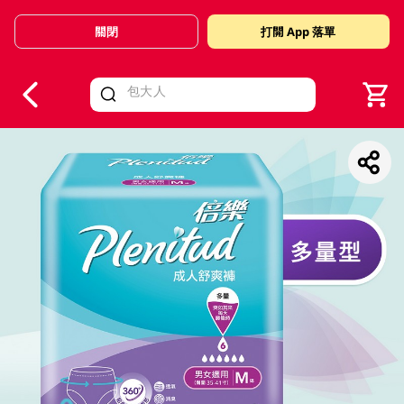
關閉
打開 App 落單
V
alid Until 30 June 2026