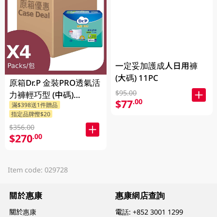
一定妥加護成人日用褲
(大碼) 11PC
原箱Dr.P 金裝PRO透氣活
$95.00
力褲輕巧型 (中碼)
$77
.00
滿$398送1件贈品
4X12PCS
指定品牌慳$20
$356.00
$270
.00
Item code: 029728
關於惠康
惠康網店查詢
關於惠康
電話:
+852 3001 1299