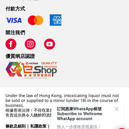
付款方式
關注我們
優質纲店認證
Under the law of Hong Kong, intoxicating liquor must not
be sold or supplied to a minor (under 18) in the course of
business.
訂閱惠康WhatsApp帳號
根據香港法律，不得在業務過程中，向未成年人 (18 歲以下人士)
Subscribe to Wellcome
售賣或供應令人醺醉的酒類。
WhatApp account
條款及細則
|
私隱政策
|
DFI零售集團
快人一步接收至抵資訊！