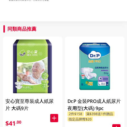
同類商品推薦
安心寶至尊裝成人紙尿
Dr.P 金裝PRO成人紙尿片
片 大碼9片
夜用型(大碼) 9pc
2件$158
滿$398送1件贈品
指定品牌慳$20
$41
.00