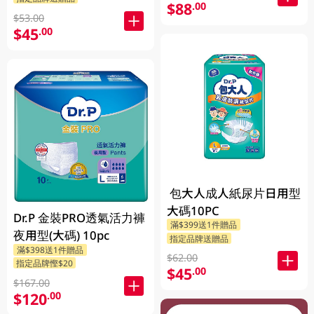
$88
.00
$53.00
$45
.00
包大人成人紙尿片日用型
大碼10PC
Dr.P 金裝PRO透氣活力褲
滿$399送1件贈品
夜用型(大碼) 10pc
指定品牌送贈品
滿$398送1件贈品
$62.00
指定品牌慳$20
$45
.00
$167.00
$120
.00