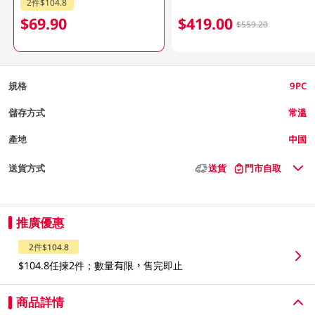
2件$104.8
$69.90
$419.00
$559.20
規格
9PC
儲存方式
常溫
產地
中國
送貨方式
送貨
門市自取
推廣優惠
2件$104.8
$104.8任揀2件；數量有限，售完即止
商品詳情