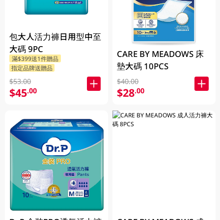
包大人活力褲日用型中至
大碼 9PC
CARE BY MEADOWS 床
滿$399送1件贈品
墊大碼 10PCS
指定品牌送贈品
$53.00
$40.00
$45
$28
.00
.00