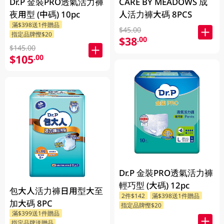
Dr.P 金裝PRO透氣活力褲
CARE BY MEADOWS 成
夜用型 (中碼) 10pc
人活力褲大碼 8PCS
滿$398送1件贈品
$45.00
指定品牌慳$20
$38
.00
$145.00
$105
.00
Dr.P 金裝PRO透氣活力褲
輕巧型 (大碼) 12pc
包大人活力褲日用型大至
2件$142
滿$398送1件贈品
加大碼 8PC
指定品牌慳$20
滿$399送1件贈品
指定品牌送贈品