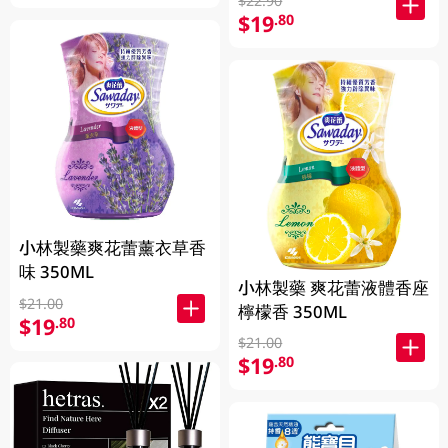
$22.90
$19
.80
小林製藥爽花蕾薰衣草香
味 350ML
小林製藥 爽花蕾液體香座
$21.00
檸檬香 350ML
$19
.80
$21.00
$19
.80