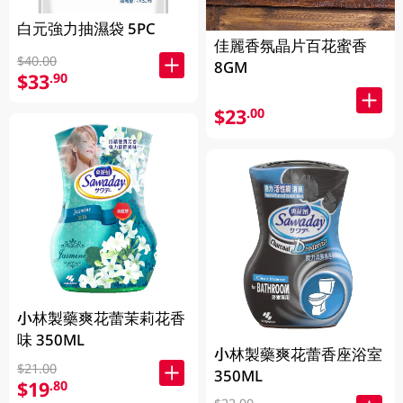
白元強力抽濕袋 5PC
佳麗香氛晶片百花蜜香
$40.00
8GM
$33
.90
$23
.00
小林製藥爽花蕾茉莉花香
味 350ML
小林製藥爽花蕾香座浴室
$21.00
350ML
$19
.80