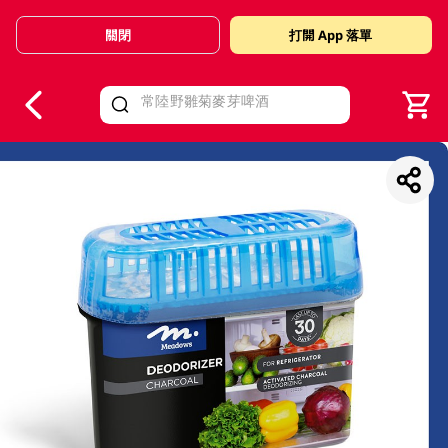
關閉
打開 App 落單
V
alid Until 30 June 2026