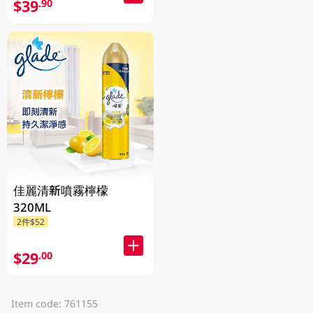
5.8ML
$39
.90
佳麗清新噴霧檸檬
320ML
2件$52
$29
.00
Item code: 761155