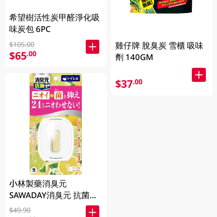
希望樹活性炭甲醛淨化吸
味炭包 6PC
雞仔牌 脫臭炭 雪櫃 吸味
$105.00
$65
.00
劑 140GM
$37
.00
小林製藥消臭元
SAWADAY消臭元 抗菌
+浴廁芳香劑 -柑橘草本
$49.90