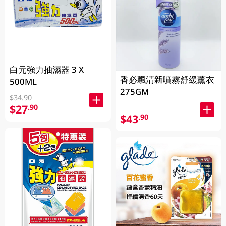
白元強力抽濕器 3 X
香必飄清新噴霧舒緩薰衣
500ML
275GM
$34.90
$27
.90
$43
.90