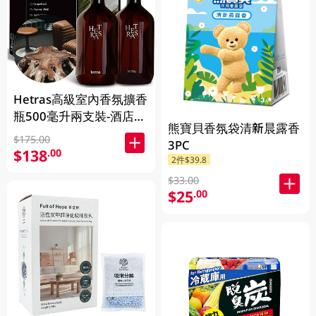
Hetras高級室內香氛擴香
瓶500毫升兩支裝-酒店木
熊寶貝香氛袋清新晨露香
香 1BX
$175.00
3PC
$138
.00
2件$39.8
$33.00
$25
.00