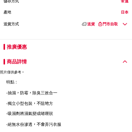
儲存方式
常溫
產地
日本
送貨方式
送貨
門市自取
推廣優惠
商品詳情
照片僅供參考。
特點 :
-抽濕，防霉，除臭三效合一
-獨立小型包裝，不阻地方
-吸濕劑將濕氣變成啫喱狀
-絕無水份滲透，不會弄污衣服