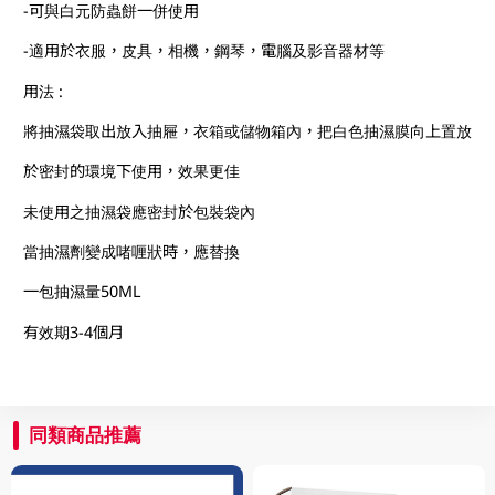
-可與白元防蟲餅一併使用
-適用於衣服，皮具，相機，鋼琴，電腦及影音器材等
用法 :
將抽濕袋取出放入抽屜，衣箱或儲物箱內，把白色抽濕膜向上置放
於密封的環境下使用，效果更佳
未使用之抽濕袋應密封於包裝袋內
當抽濕劑變成啫喱狀時，應替換
一包抽濕量50ML
有效期3-4個月
同類商品推薦