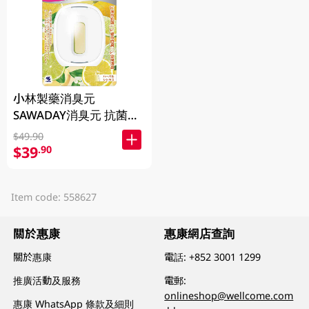
小林製藥消臭元
SAWADAY消臭元 抗菌
+浴廁芳香劑 -柑橘草本
$49.90
5.8ML
$39
.90
Item code: 558627
關於惠康
惠康網店查詢
關於惠康
電話:
+852 3001 1299
推廣活動及服務
電郵:
onlineshop@wellcome.com
惠康 WhatsApp 條款及細則