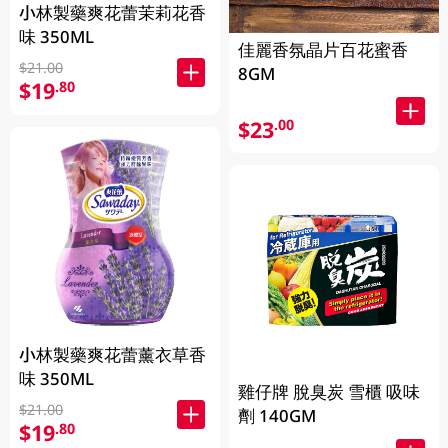
小林製藥爽花蕾茉莉花香
味 350ML
佳麗香氛晶片百花蜜香
$21.00
8GM
$19
.80
$23
.00
小林製藥爽花蕾薰衣草香
味 350ML
雞仔牌 脫臭炭 雪櫃 吸味
$21.00
劑 140GM
$19
.80