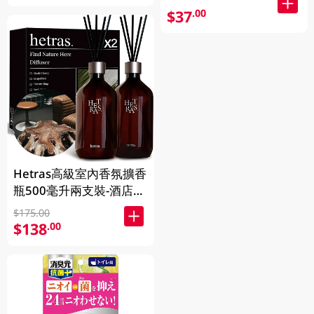
$37
.00
Hetras高級室內香氛擴香
瓶500毫升兩支裝-酒店木
香 1BX
$175.00
$138
.00