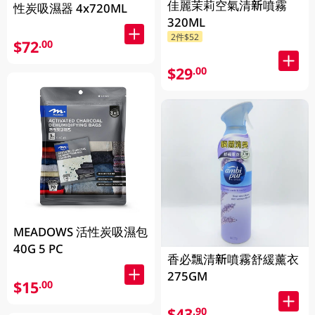
佳麗茉莉空氣清新噴霧
性炭吸濕器 4x720ML
320ML
2件$52
$72
.00
$29
.00
MEADOWS 活性炭吸濕包
40G 5 PC
香必飄清新噴霧舒緩薰衣
275GM
$15
.00
$43
.90