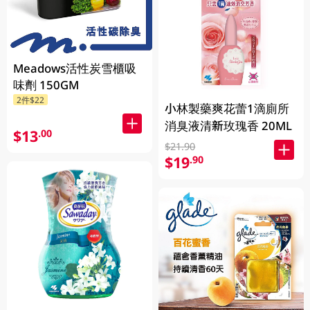
Meadows活性炭雪櫃吸
味劑 150GM
2件$22
小林製藥爽花蕾1滴廁所
消臭液清新玫瑰香 20ML
$13
.00
$21.90
$19
.90