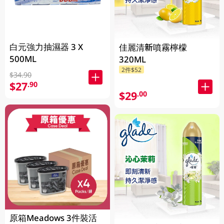
白元強力抽濕器 3 X
佳麗清新噴霧檸檬
500ML
320ML
2件$52
$34.90
$27
.90
$29
.00
原箱Meadows 3件裝活