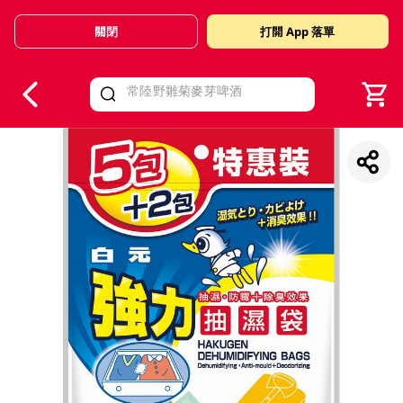
關閉
打開 App 落單
V
alid Until 30 June 2026