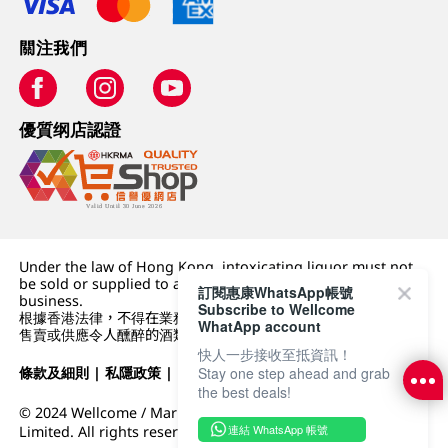
關注我們
優質纲店認證
Under the law of Hong Kong, intoxicating liquor must not
be sold or supplied to a minor (under 18) in the course of
訂閱惠康WhatsApp帳號
business.
Subscribe to Wellcome
根據香港法律，不得在業務過程中，向未成年人 (18 歲以下人士)
WhatApp account
售賣或供應令人醺醉的酒類。
快人一步接收至抵資訊！
條款及細則
|
私隱政策
|
DFI零售集團
Stay one step ahead and grab
the best deals!
© 2024 Wellcome / Market Place. The Dairy Farm Company
連結 WhatsApp 帳號
Limited. All rights reserved.