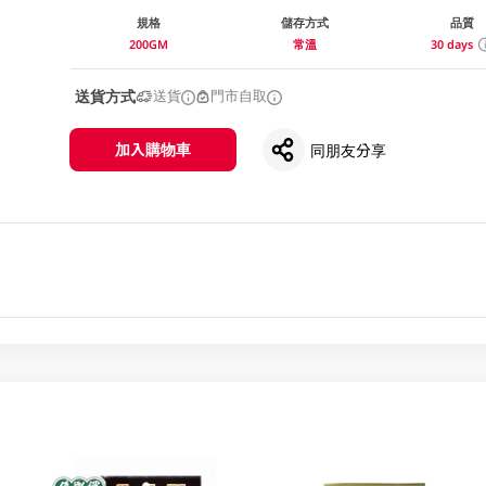
規格
儲存方式
品質
200GM
常溫
30 days
送貨方式
送貨
門市自取
加入購物車
同朋友分享