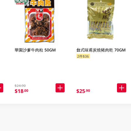
華園沙爹牛肉粒 50GM
台式味甫炭燒豬肉乾 70GM
2件$36
$24.90
$18
$25
.00
.90