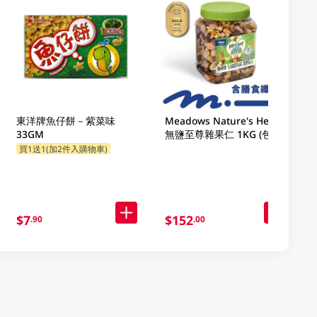
東洋牌魚仔餅－紫菜味
Meadows Nature's Heart
33GM
無鹽至尊雜果仁 1KG (包裝
隨機發放)
買1送1(加2件入購物車)
$7
$152
.90
.00