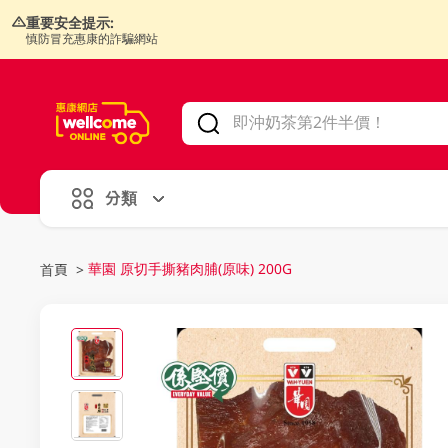
重要安全提示:
慎防冒充惠康的詐騙網站
V
alid Until 30 June 2026
分類
華園 原切手撕豬肉脯(原味) 200G
首頁
>