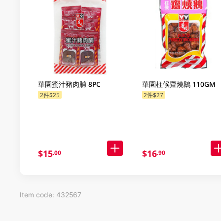
華園蜜汁豬肉脯 8PC
華園柱候齋燒鵝 110GM
2件$25
2件$27
$15
$16
.00
.90
Item code: 432567