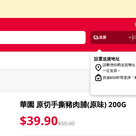
送貨
設置送貨地址
請新增你的送貨地址
一定差異。
買滿$50即可選擇
華園 原切手撕豬肉脯(原味) 200G
$39.90
$55.00