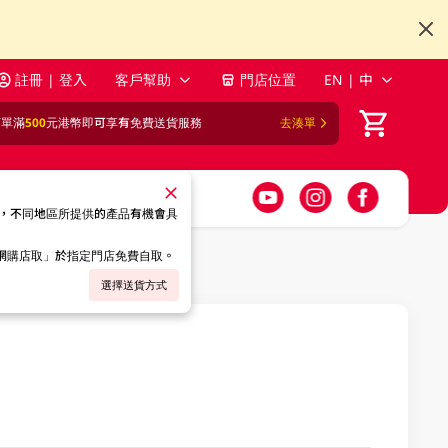
註冊 | 登入
客戶幫助
門店位置
EN | 中
訂單滿
500
元港幣即可享有免費送貨服務
去湊單
，不同地區所提供的產品有機會具
「網購店取」於指定門店免費自取。
選擇送貨方式