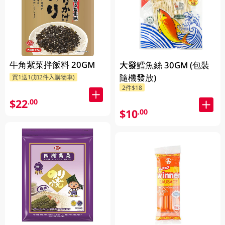
牛角紫菜拌飯料 20GM
大發鱈魚絲 30GM (包裝
隨機發放)
買1送1(加2件入購物車)
2件$18
$22
.00
$10
.00