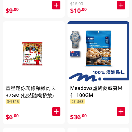
$16.90
$9
$10
.00
.00
童星迷你闊條麵雞肉味
Meadows鹽烤夏威夷果
仁 100GM
37GM (包裝隨機發放)
3件$15
2件$63
$6
$36
.00
.00