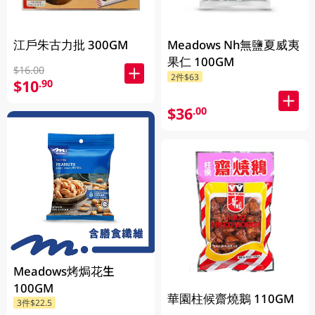
江戶朱古力批 300GM
Meadows Nh無鹽夏威夷
果仁 100GM
$16.00
2件$63
$10
.90
$36
.00
Meadows烤焗花生
100GM
華園柱候齋燒鵝 110GM
3件$22.5