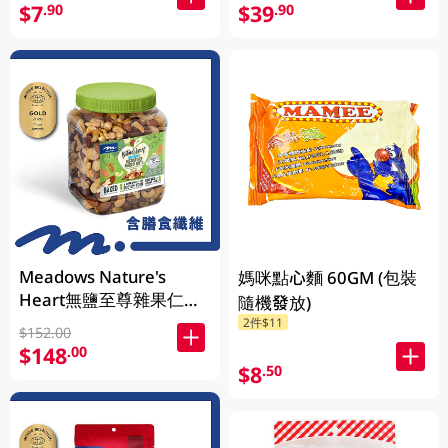
$7
$39
.90
.90
Meadows Nature's
媽咪點心麵 60GM (包裝
Heart無鹽至尊雜果仁
隨機發放)
1KG (包裝隨機發放)
2件$11
$152.00
$148
.00
$8
.50