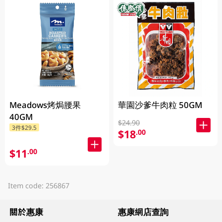
Meadows烤焗腰果
華園沙爹牛肉粒 50GM
40GM
$24.90
3件$29.5
$18
.00
$11
.00
Item code: 256867
關於惠康
惠康網店查詢