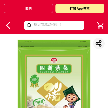
關閉
打開 App 落單
V
alid Until 30 June 2026