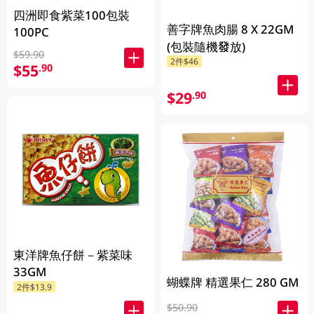
四洲即食紫菜100包裝
善字牌魚肉腸 8 X 22GM
100PC
(包裝隨機發放)
$59.90
2件$46
$55
.90
$29
.90
東洋牌魚仔餅－紫菜味
33GM
蝴蝶牌 精選果仁 280 GM
2件$13.9
$50.90