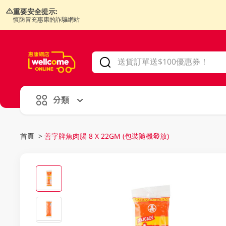
重要安全提示:
慎防冒充惠康的詐騙網站
V
alid Until 30 June 2026
分類
首頁
>
善字牌魚肉腸 8 X 22GM (包裝隨機發放)