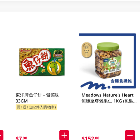
東洋牌魚仔餅－紫菜味
Meadows Nature's Heart
33GM
無鹽至尊雜果仁 1KG (包裝
隨機發放)
買1送1(加2件入購物車)
$7
$152
.90
.00