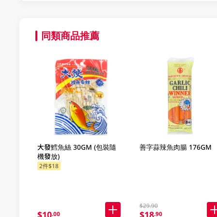
同類商品推薦
大發鱈魚絲 30GM (包裝隨
善字蒜辣魚肉腸 176GM
機發放)
2件$18
$29.90
$10
$18
.00
.90