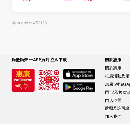
Item code: 452128
夠抵夠齊 一APP買到 立即下載
關於惠康
關於惠康
推廣活動及服
惠康 Whats
門市退/換貨
門店位置
牌照及許可證
加入我們