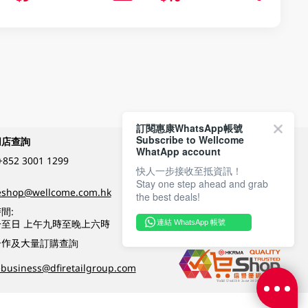
訂閱惠康WhatsApp帳號
Subscribe to Wellcome
網店查詢
付款方式
WhatApp account
+852 3001 1299
快人一步接收至抵資訊！
Stay one step ahead and grab
關注我們
eshop@wellcome.com.hk
the best deals!
間:
至日 上午九時至晚上六時
連結 WhatsApp 帳號
優質纲店認證
合作及大量訂購查詢
business@dfiretailgroup.com