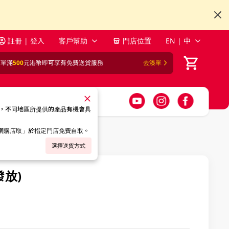
註冊 | 登入
客戶幫助
門店位置
EN | 中
訂單滿
500
元港幣即可享有免費送貨服務
去湊單
，不同地區所提供的產品有機會具
「網購店取」於指定門店免費自取。
選擇送貨方式
發放)