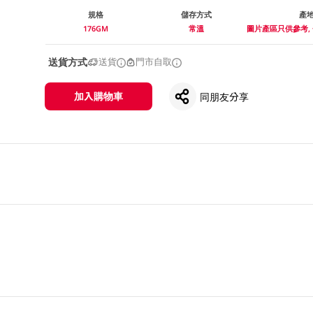
規格
儲存方式
產
176GM
常溫
圖片產區只供參考,
送貨方式
送貨
門市自取
加入購物車
同朋友分享