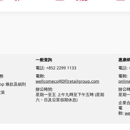
一般查詢
惠康
電話:
+852 2299 1133
電話:
務
電郵:
電郵:
wellcomecs@DFIretailgroup.com
onlin
App 條款及細則
辦公時間:
辦公時
政策
星期一至五 上午九時至下午五時 (星期
星期一
六、日及公眾假期休息)
企業
電
郵:
we