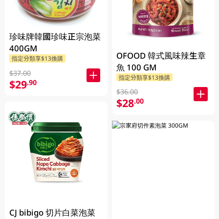
珍味牌韓國珍味正宗泡菜
400GM
OFOOD 韓式風味辣生章
指定分類享$13換購
魚 100 GM
$37.00
指定分類享$13換購
$29
.90
$36.00
$28
.00
CJ bibigo 切片白菜泡菜