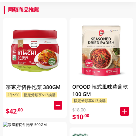
同類商品推薦
OFOOD 韓式風味蘿蔔乾
宗家府切件泡菜 380GM
100 GM
2件$50
指定分類享$13換購
指定分類享$13換購
$42
.00
$18.00
$10
.00