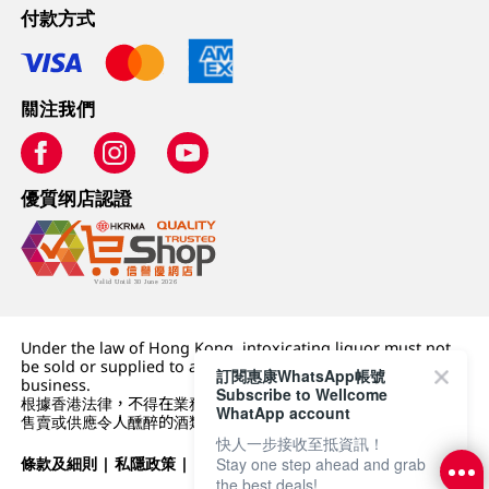
付款方式
關注我們
優質纲店認證
Under the law of Hong Kong, intoxicating liquor must not
be sold or supplied to a minor (under 18) in the course of
訂閱惠康WhatsApp帳號
business.
Subscribe to Wellcome
根據香港法律，不得在業務過程中，向未成年人 (18 歲以下人士)
WhatApp account
售賣或供應令人醺醉的酒類。
快人一步接收至抵資訊！
條款及細則
|
私隱政策
|
DFI零售集團
Stay one step ahead and grab
the best deals!