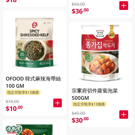
$50.00
$36
.00
OFOOD 韓式麻辣海帶絲
100 GM
宗家府切件蘿蔔泡菜
指定分類享$13換購
500GM
$18.00
指定分類享$13換購
$10
.00
$49.00
$30
.00