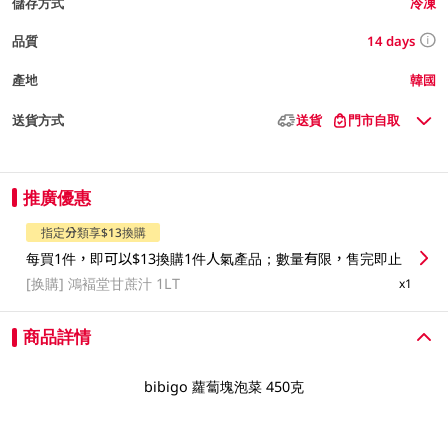
儲存方式
冷凍
14 days
品質
產地
韓國
送貨方式
送貨
門市自取
推廣優惠
指定分類享$13換購
每買1件，即可以$13換購1件人氣產品；數量有限，售完即止
[换購]
鴻褔堂甘蔗汁 1LT
x1
商品詳情
bibigo 蘿蔔塊泡菜 450克