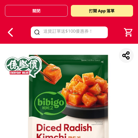
關閉
打開 App 落單
V
alid Until 30 June 2026