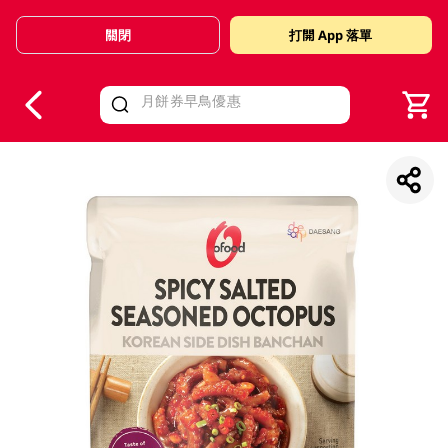
關閉
打開 App 落單
V
alid Until 30 June 2026