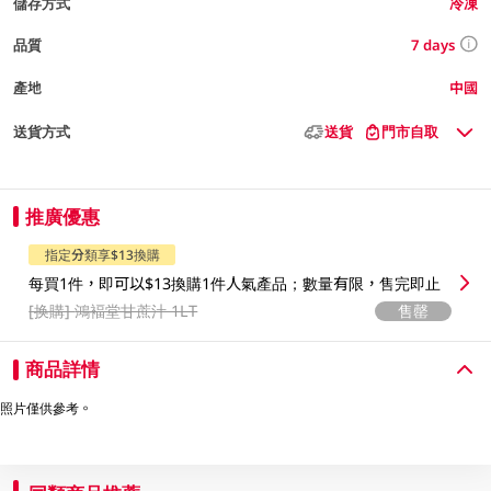
儲存方式
冷凍
7 days
品質
產地
中國
送貨方式
送貨
門市自取
推廣優惠
指定分類享$13換購
每買1件，即可以$13換購1件人氣產品；數量有限，售完即止
[换購]
鴻褔堂甘蔗汁 1LT
售罄
商品詳情
照片僅供參考。