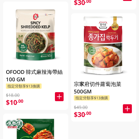
$30
.00
OFOOD 韓式麻辣海帶絲
100 GM
宗家府切件蘿蔔泡菜
指定分類享$13換購
500GM
$18.00
指定分類享$13換購
$10
.00
$49.00
$30
.00