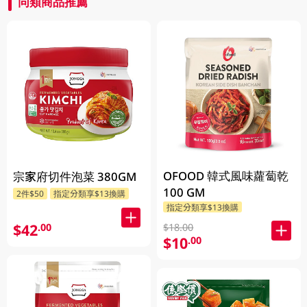
同類商品推薦
OFOOD 韓式風味蘿蔔乾
宗家府切件泡菜 380GM
100 GM
2件$50
指定分類享$13換購
指定分類享$13換購
$42
.00
$18.00
$10
.00