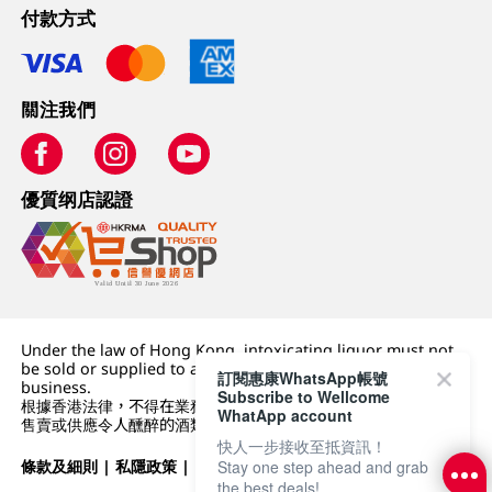
付款方式
關注我們
優質纲店認證
Under the law of Hong Kong, intoxicating liquor must not
be sold or supplied to a minor (under 18) in the course of
訂閱惠康WhatsApp帳號
business.
Subscribe to Wellcome
根據香港法律，不得在業務過程中，向未成年人 (18 歲以下人士)
WhatApp account
售賣或供應令人醺醉的酒類。
快人一步接收至抵資訊！
條款及細則
|
私隱政策
|
DFI零售集團
Stay one step ahead and grab
the best deals!