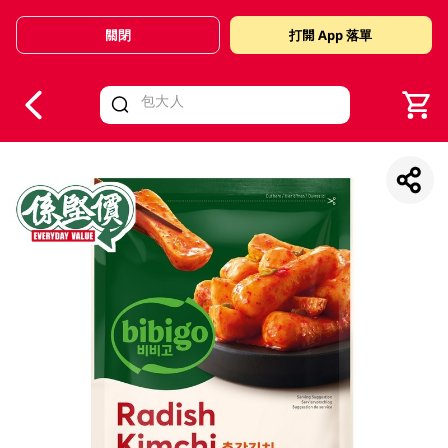
關閉
打開 App 落單
V
alid Until 30 June 2026