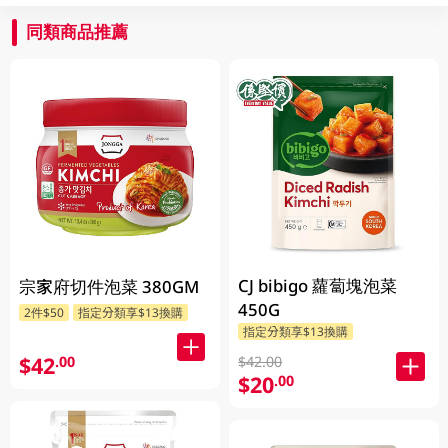
同類商品推薦
CJ bibigo 蘿蔔塊泡菜
宗家府切件泡菜 380GM
450G
2件$50
指定分類享$13換購
指定分類享$13換購
$42
.00
$42.00
$20
.00