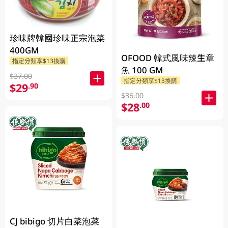
珍味牌韓國珍味正宗泡菜
400GM
OFOOD 韓式風味辣生章
指定分類享$13換購
魚 100 GM
$37.00
指定分類享$13換購
$29
.90
$36.00
$28
.00
CJ bibigo 切片白菜泡菜