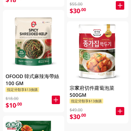
$55.00
$30
.00
OFOOD 韓式麻辣海帶絲
100 GM
宗家府切件蘿蔔泡菜
指定分類享$13換購
500GM
$18.00
指定分類享$13換購
$10
.00
$49.00
$30
.00