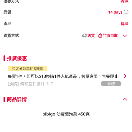
儲存方式
冷凍
14 days
品質
產地
韓國
送貨方式
送貨
門市自取
推廣優惠
指定分類享$13換購
每買1件，即可以$13換購1件人氣產品；數量有限，售完即止
[换購]
鴻褔堂甘蔗汁 1LT
售罄
商品詳情
bibigo 幼蘿蔔泡菜 450克