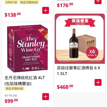
2件$138
指定分類85折
$176
.00
$138
.00
原箱佳樂事紅酒樽裝 6 X
1.5LT
史丹尼傳統乾紅酒 4LT
(包裝隨機發放)
$468
.00
指定分類85折
$175.00
$99
.00