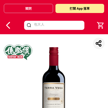
關閉
打開 App 落單
V
alid Until 30 June 2026