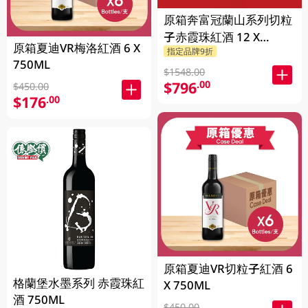
原箱奔富冠蘭山系列切粒
子赤霞珠紅酒 12 X
原箱夏迪VR梅洛紅酒 6 X
指定品牌9折
750ML
750ML
$1548.00
$796
.00
$450.00
$176
.00
原箱夏迪VR切粒子紅酒 6
格蘭堡水墨系列 赤霞珠紅
X 750ML
酒 750ML
$450.00