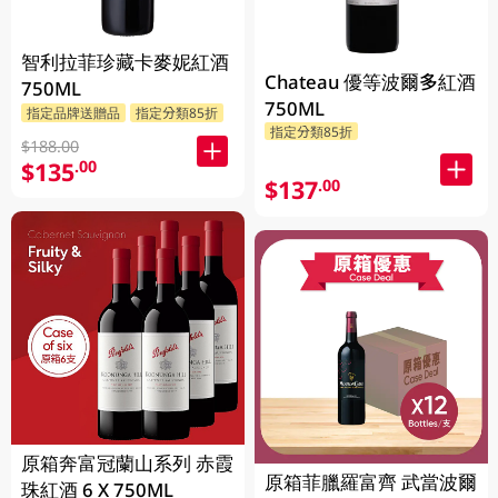
智利拉菲珍藏卡麥妮紅酒
Chateau 優等波爾多紅酒
750ML
750ML
指定品牌送贈品
指定分類85折
指定分類85折
$188.00
$135
.00
$137
.00
原箱奔富冠蘭山系列 赤霞
原箱菲臘羅富齊 武當波爾
珠紅酒 6 X 750ML