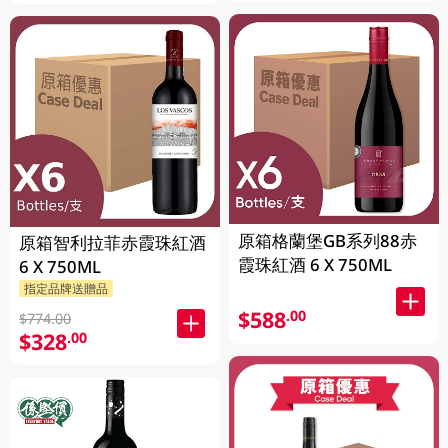
原箱格蘭堡GB系列88赤
原箱智利拉菲赤霞珠紅酒
霞珠紅酒 6 X 750ML
6 X 750ML
指定品牌送贈品
$588
.00
$774.00
$328
.00