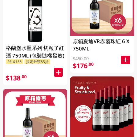
原箱夏迪VR赤霞珠紅 6 X
格蘭堡水墨系列 切粒子紅
750ML
酒 750ML (包裝隨機發放)
$450.00
2件$138
指定分類85折
$176
.00
$138
.00