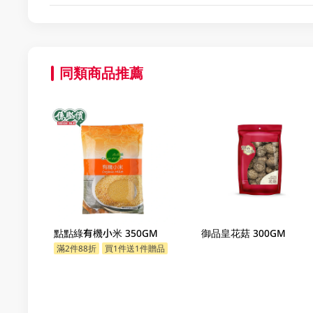
同類商品推薦
點點綠有機小米 350GM
御品皇花菇 300GM
滿2件88折
買1件送1件贈品