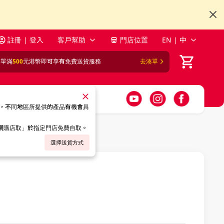
註冊 | 登入
客戶幫助
門店位置
EN | 中
訂單滿
500
元港幣即可享有免費送貨服務
去湊單
，不同地區所提供的產品有機會具
「網購店取」於指定門店免費自取。
選擇送貨方式