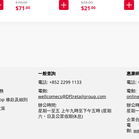
$78.00
$28.00
$71
$21
.00
.00
一般查詢
惠康
電話:
+852 2299 1133
電話:
務
電郵:
電郵:
wellcomecs@DFIretailgroup.com
onlin
App 條款及細則
辦公時間:
辦公時
政策
星期一至五 上午九時至下午五時 (星期
星期一
六、日及公眾假期休息)
企業
電
郵:
we