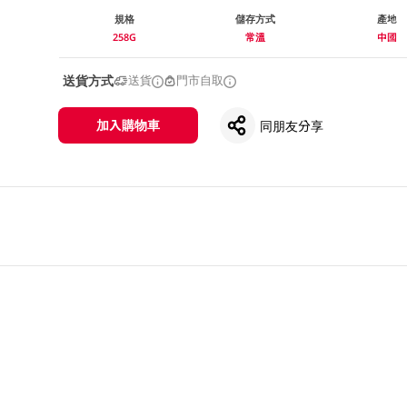
規格
儲存方式
產地
258G
常溫
中國
送貨方式
送貨
門市自取
加入購物車
同朋友分享