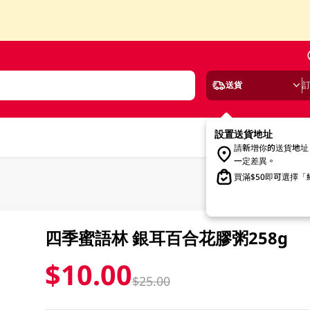
送貨
設置送貨地址
請新增你的送貨地址
一定差異。
買滿$50即可選擇
四季蜜語林 銀耳百合花膠粥258g
$10.00
$25.00