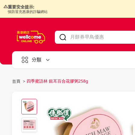
重要安全提示:
慎防冒充惠康的詐騙網站
V
alid Until 30 June 2026
分類
四季蜜語林 銀耳百合花膠粥258g
首頁
>