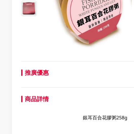
推廣優惠
商品詳情
銀耳百合花膠粥258g