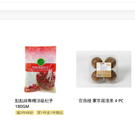
點點綠有機頂級杞子
官燕棧 家常羅漢果 4 PC
180GM
滿2件88折
買1件送1件贈品