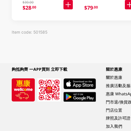
$30.00
$28
$79
.00
.00
Item code: 501585
夠抵夠齊 一APP買到 立即下載
關於惠康
關於惠康
推廣活動及服
惠康 Whats
門市退/換貨
門店位置
牌照及許可證
加入我們