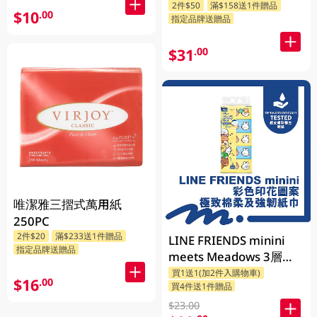
2件$50
滿$158送1件贈品
$10
.00
指定品牌送贈品
$31
.00
唯潔雅三摺式萬用紙
250PC
2件$20
滿$233送1件贈品
LINE FRIENDS minini
指定品牌送贈品
meets Meadows 3層印
花細碼袋裝面紙 110張 x
買1送1(加2件入購物車)
$16
.00
買4件送1件贈品
5包 (包裝隨機發送)
$23.00