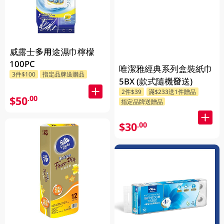
威露士多用途濕巾檸檬
100PC
唯潔雅經典系列盒裝紙巾
3件$100
指定品牌送贈品
5BX (款式隨機發送)
2件$39
滿$233送1件贈品
$50
.00
指定品牌送贈品
$30
.00