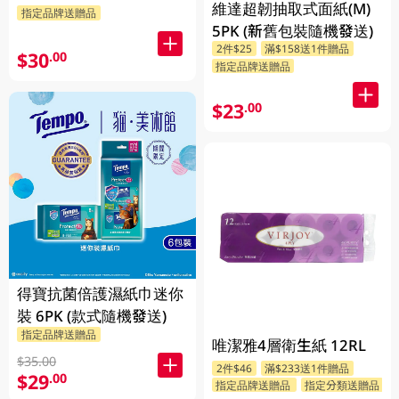
維達超韌抽取式面紙(M)
指定品牌送贈品
5PK (新舊包裝隨機發送)
2件$25
滿$158送1件贈品
$30
.00
指定品牌送贈品
$23
.00
得寶抗菌倍護濕紙巾迷你
裝 6PK (款式隨機發送)
指定品牌送贈品
唯潔雅4層衛生紙 12RL
$35.00
2件$46
滿$233送1件贈品
$29
.00
指定品牌送贈品
指定分類送贈品