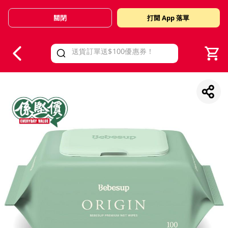
關閉
打開 App 落單
V
alid Until 30 June 2026