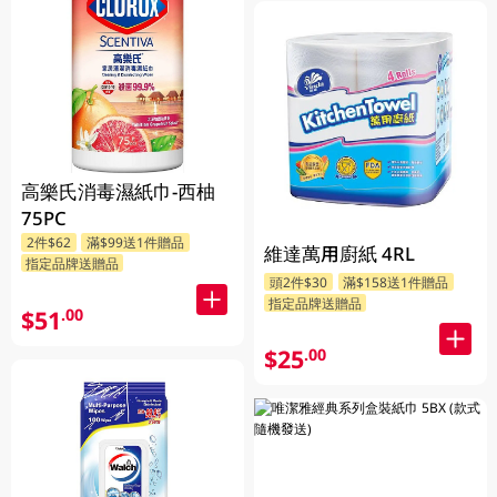
高樂氏消毒濕紙巾-西柚
75PC
2件$62
滿$99送1件贈品
維達萬用廚紙 4RL
指定品牌送贈品
頭2件$30
滿$158送1件贈品
指定品牌送贈品
$51
.00
$25
.00