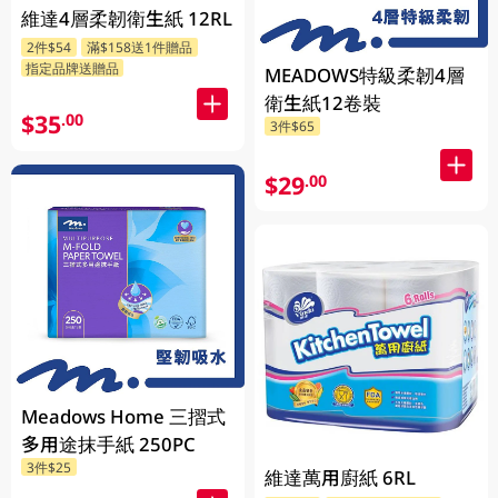
維達4層柔韌衛生紙 12RL
2件$54
滿$158送1件贈品
指定品牌送贈品
MEADOWS特級柔韌4層
衛生紙12卷裝
$35
.00
3件$65
$29
.00
Meadows Home 三摺式
多用途抹手紙 250PC
3件$25
維達萬用廚紙 6RL