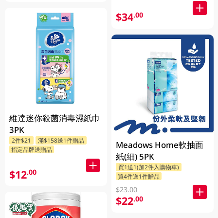
$34
.00
維達迷你殺菌消毒濕紙巾
3PK
2件$21
滿$158送1件贈品
Meadows Home軟抽面
指定品牌送贈品
紙(細) 5PK
買1送1(加2件入購物車)
$12
.00
買4件送1件贈品
$23.00
$22
.00