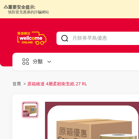
重要安全提示:
慎防冒充惠康的詐騙網站
V
alid Until 30 June 2026
分類
首頁
>
原箱維達 4層柔韌衛生紙 27 RL