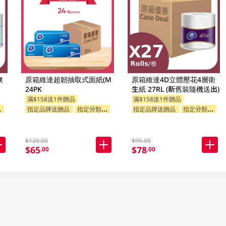
爽
原箱維達超韌抽取式面紙(M
原箱維達4D立體壓花4層衛
24PK
生紙 27RL (新舊裝隨機送出)
滿$158送1件贈品
滿$158送1件贈品
指定品牌送贈品
指定分類送贈品
指定品牌送贈品
指定分類送贈品
$120.00
$95.00
$65
$78
.00
.00