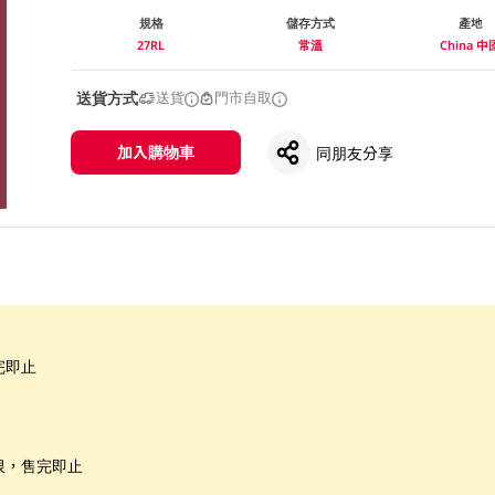
規格
儲存方式
產地
27RL
常溫
China 中
送貨方式
送貨
門市自取
加入購物車
同朋友分享
完即止
限，售完即止