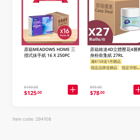
原箱MEADOWS HOME 三
原箱維達4D立體壓花4層
摺式抹手紙 16 X 250PC
身粉衛生紙 27RL
滿$158送1件贈品
指定品牌送贈品
指定分類送贈品
$160.00
$95.00
$125
$78
.00
.00
Item code: 294108