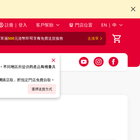
註冊 | 登入
客戶幫助
門店位置
EN | 中
訂單滿
500
元港幣即可享有免費送貨服務
去湊單
，不同地區所提供的產品有機會具
「網購店取」於指定門店免費自取。
選擇送貨方式