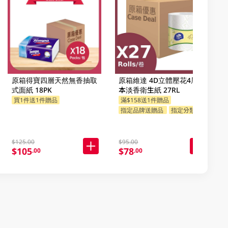
原箱得寶四層天然無香抽取
原箱維達 4D立體壓花4層草
式面紙 18PK
本淡香衛生紙 27RL
買1件送1件贈品
滿$158送1件贈品
指定品牌送贈品
指定分類送贈品
$125.00
$95.00
$105
$78
.00
.00