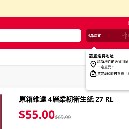
送貨
設置送貨地址
請新增你的送貨地址
一定差異。
買滿$50即可選擇
原箱維達 4層柔韌衛生紙 27 RL
$55.00
$69.00