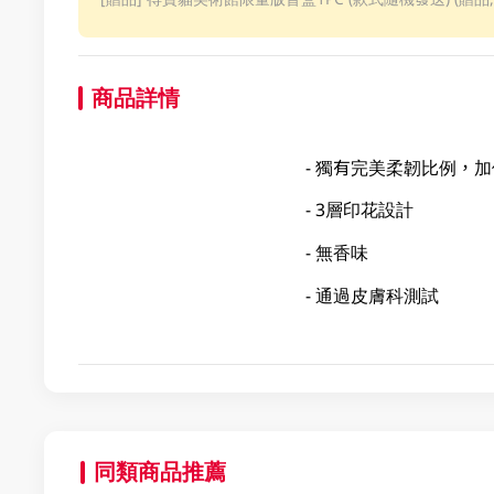
商品詳情
- 獨有完美柔韌比例，
- 3層印花設計
- 無香味
- 通過皮膚科測試
同類商品推薦