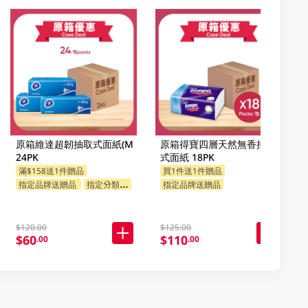
原箱維達超韌抽取式面紙(M
原箱得寶四層天然無香抽取
24PK
式面紙 18PK
滿$158送1件贈品
買1件送1件贈品
指定品牌送贈品
指定分類送贈品
指定品牌送贈品
$120.00
$125.00
$60
$110
.00
.00