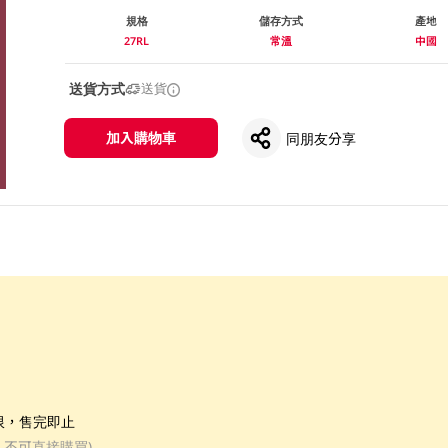
規格
儲存方式
產地
27RL
常溫
中國
送貨方式
送貨
加入購物車
同朋友分享
限，售完即止
, 不可直接購買)