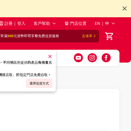
註冊 | 登入
客戶幫助
門店位置
EN | 中
訂單滿
500
元港幣即可享有免費送貨服務
去湊單
，不同地區所提供的產品有機會具
「網購店取」於指定門店免費自取。
選擇送貨方式