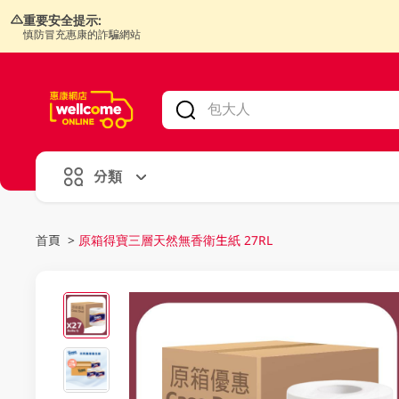
重要安全提示:
慎防冒充惠康的詐騙網站
V
alid Until 30 June 2026
分類
首頁
>
原箱得寶三層天然無香衛生紙 27RL