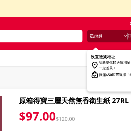
送貨
設置送貨地址
請新增你的送貨地址
一定差異。
買滿$50即可選擇
原箱得寶三層天然無香衛生紙 27RL
$97.00
$120.00