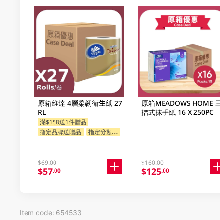
原箱維達 4層柔韌衛生紙 27
原箱MEADOWS HOME 
RL
摺式抹手紙 16 X 250PC
滿$158送1件贈品
指定品牌送贈品
指定分類送贈品
$69.00
$160.00
$57
$125
.00
.00
Item code: 654533