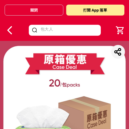
關閉
打開 App 落單
V
alid Until 30 June 2026