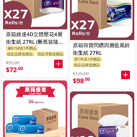
原箱維達4D立體壓花4層
衛生紙 27RL (新舊裝隨機
原箱得寶閃鑽四層藍風鈴
滿$158送1件贈品
送出)
衛生紙 27RL
指定品牌送贈品
指定分類送贈品
買1件送1件贈品
$95.00
指定品牌送贈品
$72
.00
$125.00
$98
.00