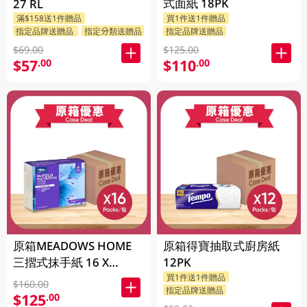
式面紙 18PK
27 RL
滿$158送1件贈品
買1件送1件贈品
指定品牌送贈品
指定分類送贈品
指定品牌送贈品
$69.00
$125.00
$57
$110
.00
.00
原箱MEADOWS HOME
原箱得寶抽取式廚房紙
三摺式抹手紙 16 X
12PK
250PC
買1件送1件贈品
$160.00
指定品牌送贈品
$125
.00