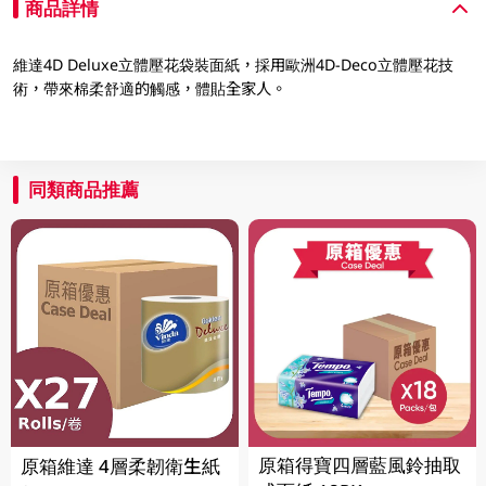
商品詳情
維達4D Deluxe立體壓花袋裝面紙，採用歐洲4D-Deco立體壓花技
術，帶來棉柔舒適的觸感，體貼全家人。
同類商品推薦
原箱得寶四層藍風鈴抽取
原箱維達 4層柔韌衛生紙