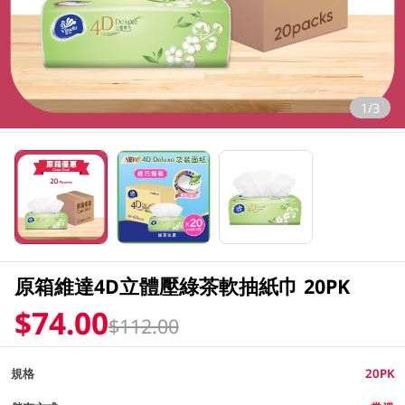
1/3
原箱維達4D立體壓綠茶軟抽紙巾 20PK
$74.00
$112.00
規格
20PK