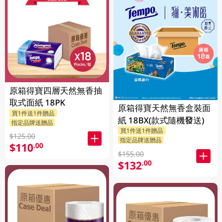
原箱得寶四層天然無香抽
取式面紙 18PK
原箱得寶天然無香盒裝面
買1件送1件贈品
紙 18BX(款式隨機發送)
指定品牌送贈品
買1件送1件贈品
$125.00
指定品牌送贈品
$110
.00
$155.00
$132
.00