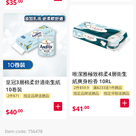
$35
.00
唯潔雅極致棉柔4層衛生
紙爽身粉香 10RL
皇冠3層棉柔舒適衛生紙
2件$59.9
滿$233送1件贈品
10卷裝
指定品牌送贈品
指定分類送贈品
2件$71
指定品牌送贈品
$41
.00
$40
.00
Item code: 756478