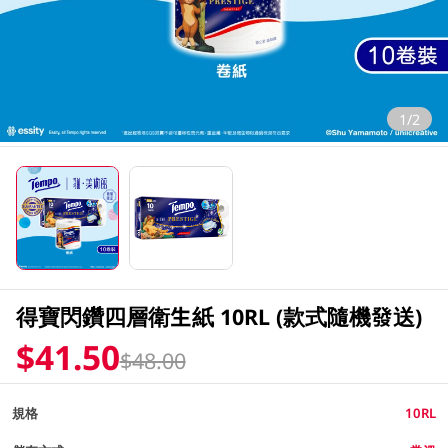
1/2
得寶閃鑽四層衛生紙 10RL (款式隨機發送)
$41.50
$48.00
規格
10RL