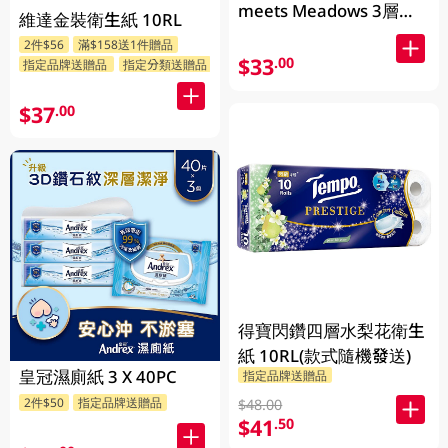
meets Meadows 3層立
維達金裝衛生紙 10RL
體印花衛生紙 170g x 10
2件$56
滿$158送1件贈品
卷 (包裝隨機發送)
$33
.00
指定品牌送贈品
指定分類送贈品
$37
.00
得寶閃鑽四層水梨花衛生
紙 10RL(款式隨機發送)
皇冠濕廁紙 3 X 40PC
指定品牌送贈品
2件$50
指定品牌送贈品
$48.00
$41
.50