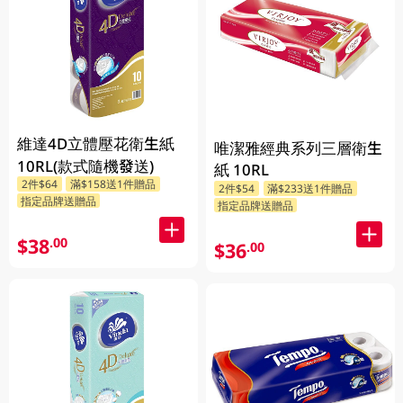
維達4D立體壓花衛生紙
唯潔雅經典系列三層衛生
10RL(款式隨機發送)
紙 10RL
2件$64
滿$158送1件贈品
2件$54
滿$233送1件贈品
指定品牌送贈品
指定品牌送贈品
$38
.00
$36
.00