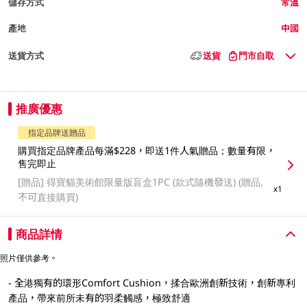
儲存方式
常溫
產地
中國
送貨方式
送貨
門市自取
推廣優惠
指定品牌送贈品
購買指定品牌產品每滿$228，即送1件人氣贈品；數量有限，
售完即止
[贈品]
得寶貓美術館限量版盲盒1PC (款式隨機發送) (贈品,
x1
不可直接購買)
商品詳情
照片僅供參考。
- 全港獨有的環形Comfort Cushion，揉合歐洲創新技術，創新專利
產品，帶來前所未有的羽柔觸感，極致舒適