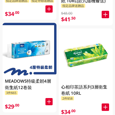
紙 10RL(款式隨機發送)
指定品牌送贈品
指定分類送贈品
指定品牌送贈品
$34
.00
$48.00
$41
.50
MEADOWS特級柔韌4層
心相印茶語系列3層衛生
衛生紙12卷裝
卷紙 10RL
3件$65
2件$58
$29
.00
$34
.00