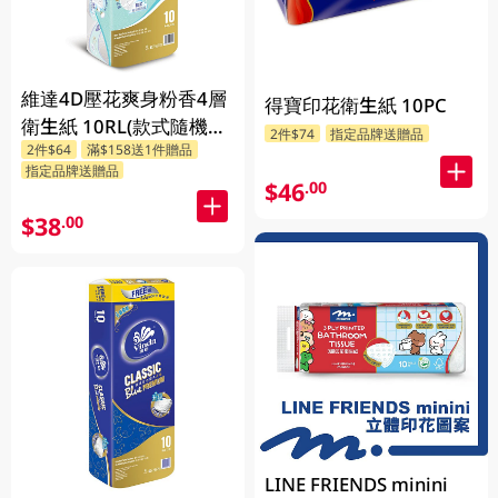
維達4D壓花爽身粉香4層
得寶印花衛生紙 10PC
衛生紙 10RL(款式隨機發
2件$74
指定品牌送贈品
2件$64
滿$158送1件贈品
送)
指定品牌送贈品
$46
.00
$38
.00
LINE FRIENDS minini