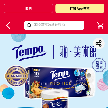
關閉
打開 App 落單
V
alid Until 30 June 2026