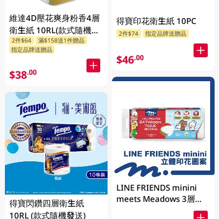
維達4D壓花爽身粉香4層
得寶印花衛生紙 10PC
衛生紙 10RL(款式隨機發
2件$74
指定品牌送贈品
2件$64
滿$158送1件贈品
送)
指定品牌送贈品
$46
.00
$38
.00
LINE FRIENDS minini
meets Meadows 3層立
得寶閃鑽四層衛生紙
體印花衛生紙 170g x 10
10RL (款式隨機發送)