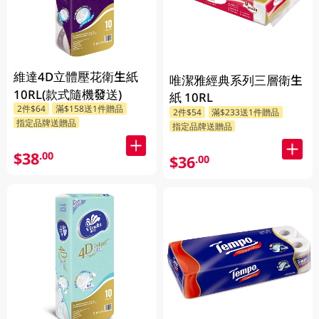
維達4D立體壓花衛生紙
唯潔雅經典系列三層衛生
10RL(款式隨機發送)
紙 10RL
2件$64
滿$158送1件贈品
2件$54
滿$233送1件贈品
指定品牌送贈品
指定品牌送贈品
$38
.00
$36
.00