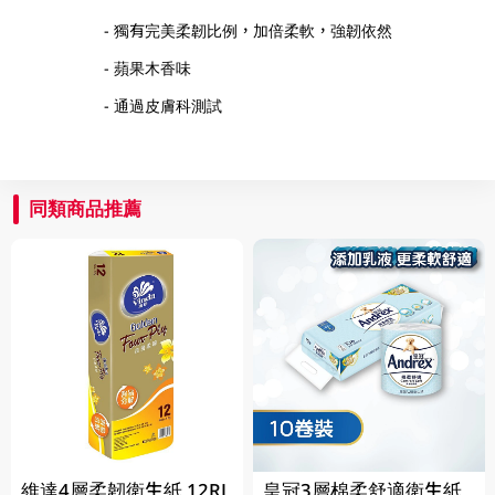
- 獨有完美柔韌比例，加倍柔軟，強韌依然
- 蘋果木香味
- 通過皮膚科測試
同類商品推薦
維達4層柔韌衛生紙 12RL
皇冠3層棉柔舒適衛生紙