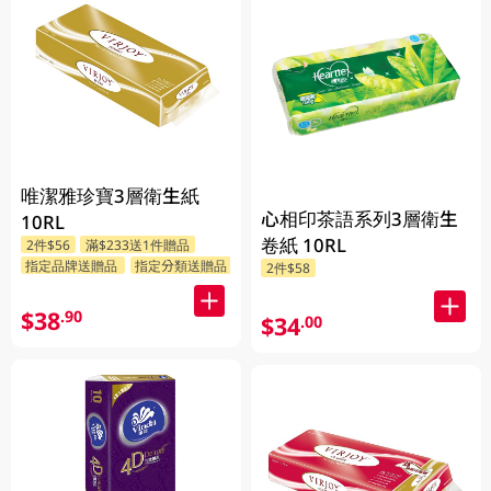
唯潔雅珍寶3層衛生紙
心相印茶語系列3層衛生
10RL
卷紙 10RL
2件$56
滿$233送1件贈品
指定品牌送贈品
指定分類送贈品
2件$58
$38
.90
$34
.00