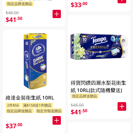
卷 (包裝隨機發送)
$33
.00
指定品牌送贈品
$48.00
$41
.50
得寶閃鑽四層水梨花衛生
紙 10RL(款式隨機發送)
指定品牌送贈品
維達金裝衛生紙 10RL
$48.00
2件$56
滿$158送1件贈品
$41
.50
指定品牌送贈品
指定分類送贈品
$37
.00