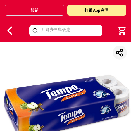
關閉
打開 App 落單
V
alid Until 30 June 2026