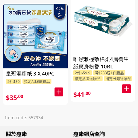
唯潔雅極致棉柔4層衛生
紙爽身粉香 10RL
皇冠濕廁紙 3 X 40PC
2件$59.9
滿$233送1件贈品
指定品牌送贈品
指定分類送贈品
2件$50
指定品牌送贈品
$41
.00
$35
.00
Item code: 557934
關於惠康
惠康網店查詢