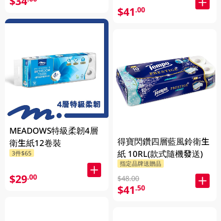
$34
$41
.00
MEADOWS特級柔韌4層
得寶閃鑽四層藍風鈴衛生
衛生紙12卷裝
紙 10RL(款式隨機發送)
3件$65
指定品牌送贈品
$29
.00
$48.00
$41
.50