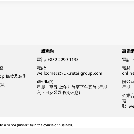
一般查詢
惠康
電話:
+852 2299 1133
電話:
務
電郵:
電郵:
wellcomecs@DFIretailgroup.com
onlin
App 條款及細則
辦公時間:
辦公時
政策
星期一至五 上午九時至下午五時 (星期
星期一
六、日及公眾假期休息)
企業
電
郵:
we
o a minor (under 18) in the course of business.
醉的酒類。