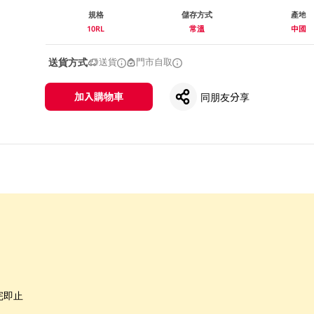
規格
儲存方式
產地
10RL
常溫
中國
送貨方式
送貨
門市自取
加入購物車
同朋友分享
完即止