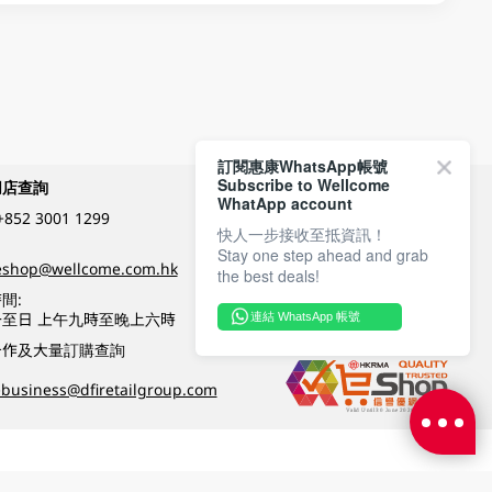
訂閱惠康WhatsApp帳號
Subscribe to Wellcome
網店查詢
付款方式
WhatApp account
+852 3001 1299
快人一步接收至抵資訊！
Stay one step ahead and grab
關注我們
eshop@wellcome.com.hk
the best deals!
間:
至日 上午九時至晚上六時
連結 WhatsApp 帳號
優質纲店認證
合作及大量訂購查詢
business@dfiretailgroup.com
條款及細則
|
私隱政策
|
DFI零售集團