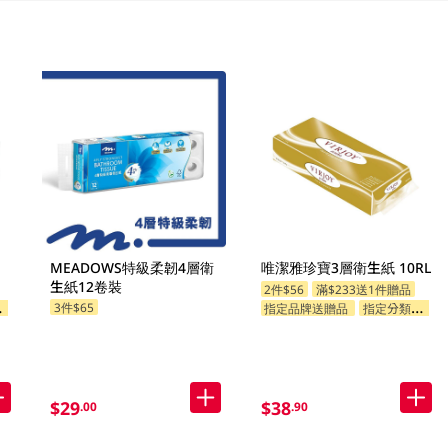
MEADOWS特級柔韌4層衛
唯潔雅珍寶3層衛生紙 10RL
生紙12卷裝
2件$56
滿$233送1件贈品
3件$65
指定品牌送贈品
指定分類送贈品
$29
$38
.00
.90