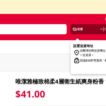
送貨
設置送貨地址
請新增你的送貨地址
一定差異。
買滿$50即可選擇
唯潔雅極致棉柔4層衛生紙爽身粉香 1
$41.00