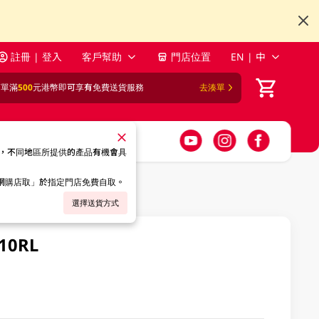
註冊 | 登入
客戶幫助
門店位置
EN | 中
訂單滿
500
元港幣即可享有免費送貨服務
去湊單
，不同地區所提供的產品有機會具
「網購店取」於指定門店免費自取。
選擇送貨方式
0RL