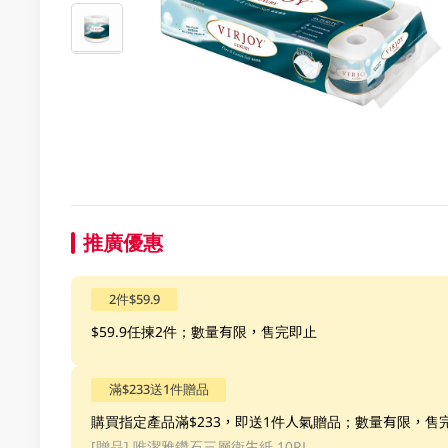
推廣優惠
2件$59.9
$59.9任揀2件；數量有限，售完即止
滿$233送1件贈品
購買指定產品滿$233，即送1件人氣贈品；數量有限，售
[贈品]
唯潔雅鑽石三層衛生紙 10RL