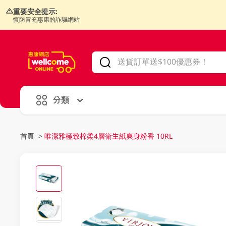
重要安全提示:
慎防冒充惠康的詐騙網站
V
alid Until 30 June 2026
分類
首頁
>
唯潔雅極致棉柔4層衛生紙爽身粉香 10RL