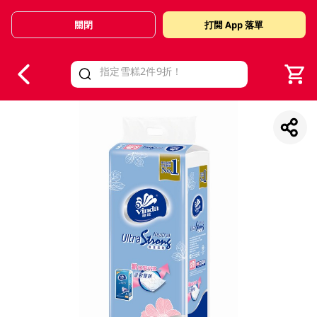
關閉
打開 App 落單
V
alid Until 30 June 2026