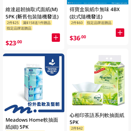
維達超韌抽取式面紙(M)
得寶盒裝紙巾無味 4BX
5PK (新舊包裝隨機發送)
(款式隨機發送)
2件$25
滿$158送1件贈品
2件$60
指定品牌送贈品
指定品牌送贈品
$36
.00
$23
.00
心相印茶語系列軟抽面紙
Meadows Home軟抽面
5PK
紙(細) 5PK
2件$42