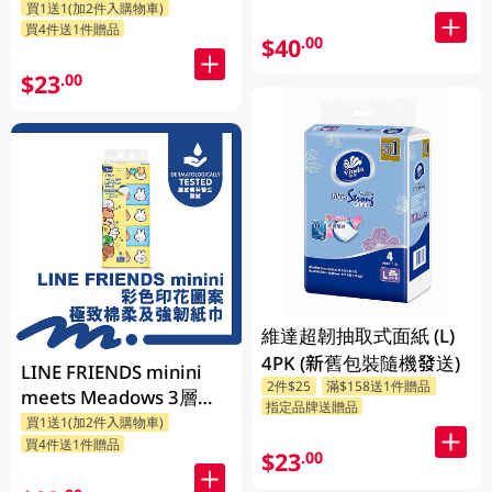
買1送1(加2件入購物車)
買4件送1件贈品
$40
.00
$23
.00
維達超韌抽取式面紙 (L)
4PK (新舊包裝隨機發送)
LINE FRIENDS minini
2件$25
滿$158送1件贈品
meets Meadows 3層印
指定品牌送贈品
花細碼袋裝面紙 110張 x
買1送1(加2件入購物車)
買4件送1件贈品
5包 (包裝隨機發送)
$23
.00