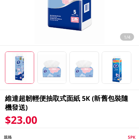
1/4
維達超韌輕便抽取式面紙 5K (新舊包裝隨
機發送)
$23.00
規格
5PK