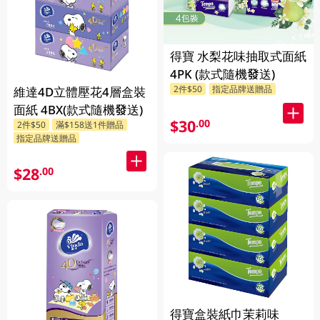
得寶 水梨花味抽取式面紙
4PK (款式隨機發送)
2件$50
指定品牌送贈品
維達4D立體壓花4層盒裝
面紙 4BX(款式隨機發送)
$30
.00
2件$50
滿$158送1件贈品
指定品牌送贈品
$28
.00
得寶盒裝紙巾茉莉味