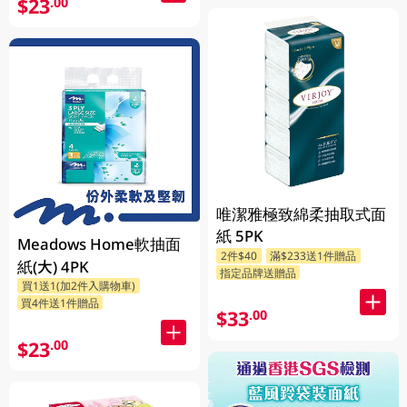
$23
.00
唯潔雅極致綿柔抽取式面
紙 5PK
Meadows Home軟抽面
2件$40
滿$233送1件贈品
紙(大) 4PK
指定品牌送贈品
買1送1(加2件入購物車)
買4件送1件贈品
$33
.00
$23
.00