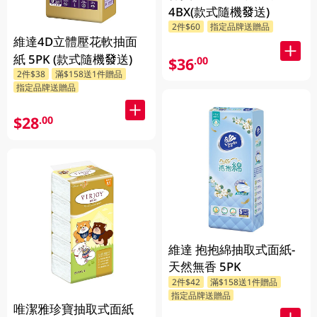
4BX(款式隨機發送)
2件$60
指定品牌送贈品
維達4D立體壓花軟抽面
紙 5PK (款式隨機發送)
$36
.00
2件$38
滿$158送1件贈品
指定品牌送贈品
$28
.00
維達 抱抱綿抽取式面紙-
天然無香 5PK
2件$42
滿$158送1件贈品
指定品牌送贈品
唯潔雅珍寶抽取式面紙