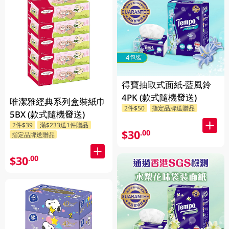
得寶抽取式面紙-藍風鈴
4PK (款式隨機發送)
唯潔雅經典系列盒裝紙巾
2件$50
指定品牌送贈品
5BX (款式隨機發送)
2件$39
滿$233送1件贈品
$30
.00
指定品牌送贈品
$30
.00