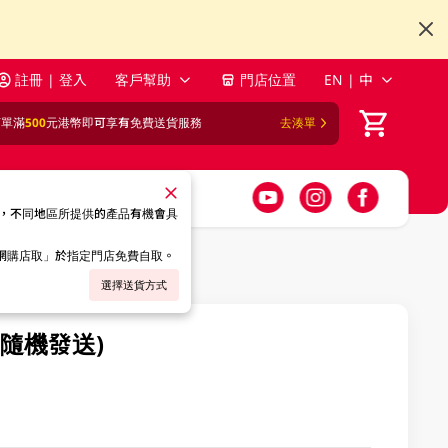
註冊 | 登入
客戶幫助
門店位置
EN | 中
訂單滿
500
元港幣即可享有免費送貨服務
去湊單
，不同地區所提供的產品有機會具
「網購店取」於指定門店免費自取。
選擇送貨方式
式隨機發送)