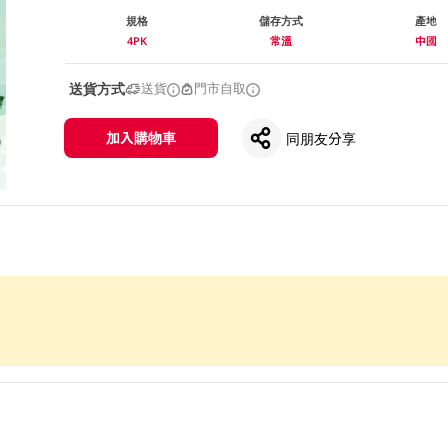
規格
儲存方式
產地
4PK
常溫
中國
送貨方式
送貨
門市自取
加入購物車
同朋友分享