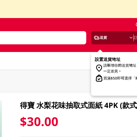
送貨
設置送貨地址
請新增你的送貨地址
一定差異。
買滿$50即可選擇
得寶 水梨花味抽取式面紙 4PK (款
$30.00