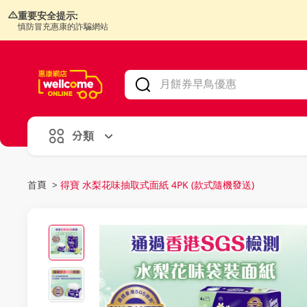
重要安全提示:
慎防冒充惠康的詐騙網站
V
alid Until 30 June 2026
分類
首頁
>
得寶 水梨花味抽取式面紙 4PK (款式隨機發送)