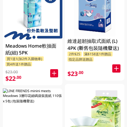
維達超韌抽取式面紙 (L)
Meadows Home軟抽面
4PK (新舊包裝隨機發送)
紙(細) 5PK
2件$25
滿$158送1件贈品
買1送1(加2件入購物車)
指定品牌送贈品
買4件送1件贈品
$23.00
$23
.00
$22
.00