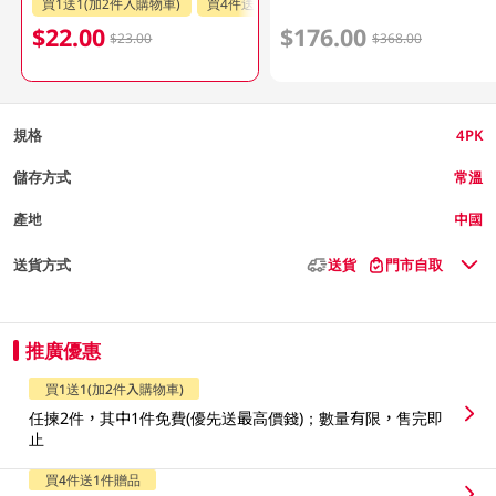
買1送1(加2件入購物車)
買4件送1件贈品
$22.00
$176.00
$23.00
$368.00
規格
4PK
儲存方式
常溫
產地
中國
送貨方式
送貨
門市自取
推廣優惠
買1送1(加2件入購物車)
任揀2件，其中1件免費(優先送最高價錢)；數量有限，售完即
止
買4件送1件贈品