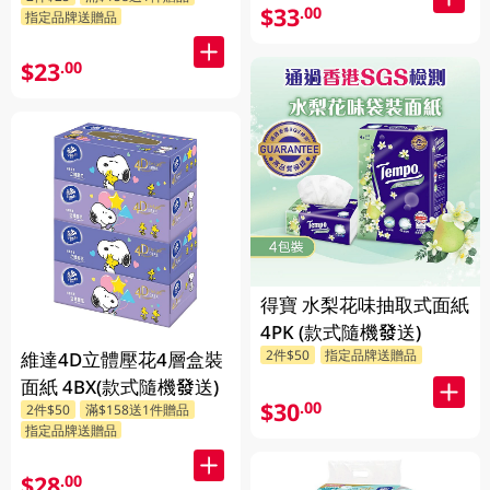
$33
.00
指定品牌送贈品
$23
.00
得寶 水梨花味抽取式面紙
4PK (款式隨機發送)
2件$50
指定品牌送贈品
維達4D立體壓花4層盒裝
面紙 4BX(款式隨機發送)
$30
.00
2件$50
滿$158送1件贈品
指定品牌送贈品
$28
.00