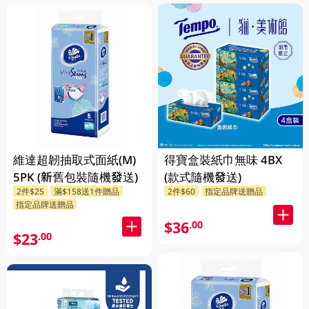
維達超韌抽取式面紙(M)
得寶盒裝紙巾無味 4BX
5PK (新舊包裝隨機發送)
(款式隨機發送)
2件$25
滿$158送1件贈品
2件$60
指定品牌送贈品
指定品牌送贈品
$36
.00
$23
.00