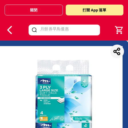
關閉
打開 App 落單
V
alid Until 30 June 2026