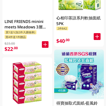
心相印茶語系列軟抽面紙
LINE FRIENDS minini
5PK
meets Meadows 3層印
2件$42
花細碼袋裝面紙 110張 x
買1送1(加2件入購物車)
買4件送1件贈品
5包 (包裝隨機發送)
$40
.00
$23.00
$22
.00
得寶抽取式面紙-藍風鈴