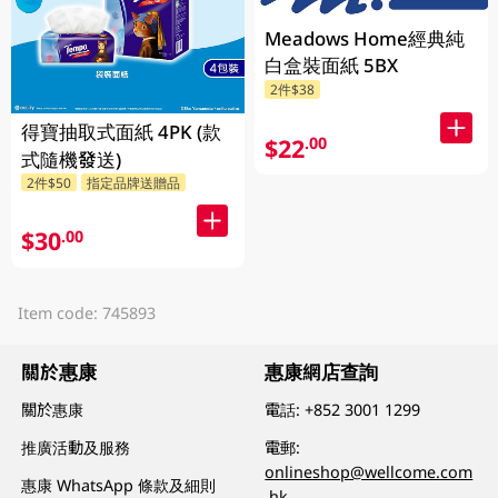
Meadows Home經典純
白盒裝面紙 5BX
2件$38
得寶抽取式面紙 4PK (款
$22
.00
式隨機發送)
2件$50
指定品牌送贈品
$30
.00
Item code: 745893
關於惠康
惠康網店查詢
關於惠康
電話:
+852 3001 1299
推廣活動及服務
電郵:
onlineshop@wellcome.com
惠康 WhatsApp 條款及細則
.hk