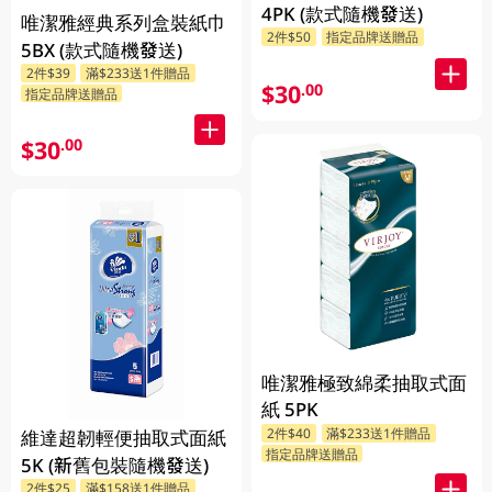
4PK (款式隨機發送)
唯潔雅經典系列盒裝紙巾
2件$50
指定品牌送贈品
5BX (款式隨機發送)
2件$39
滿$233送1件贈品
$30
.00
指定品牌送贈品
$30
.00
唯潔雅極致綿柔抽取式面
紙 5PK
2件$40
滿$233送1件贈品
維達超韌輕便抽取式面紙
指定品牌送贈品
5K (新舊包裝隨機發送)
2件$25
滿$158送1件贈品