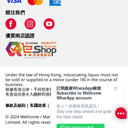
關注我們
優質纲店認證
Under the law of Hong Kong, intoxicating liquor must not
be sold or supplied to a minor (under 18) in the course of
business.
訂閱惠康WhatsApp帳號
根據香港法律，不得在業務過程中，向未成年人 (18 歲以下人士)
Subscribe to Wellcome
售賣或供應令人醺醉的酒類。
WhatApp account
條款及細則
|
私隱政策
|
DFI零售集團
快人一步接收至抵資訊！
Stay one step ahead and grab
the best deals!
© 2024 Wellcome / Market Place. The Dairy Farm Company
Limited. All rights reserved.
連結 WhatsApp 帳號