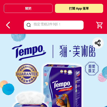
關閉
打開 App 落單
V
alid Until 30 June 2026