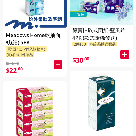
得寶抽取式面紙-藍風鈴
Meadows Home軟抽面
4PK (款式隨機發送)
紙(細) 5PK
2件$50
指定品牌送贈品
買1送1(加2件入購物車)
買4件送1件贈品
$30
.00
$23.00
$22
.00