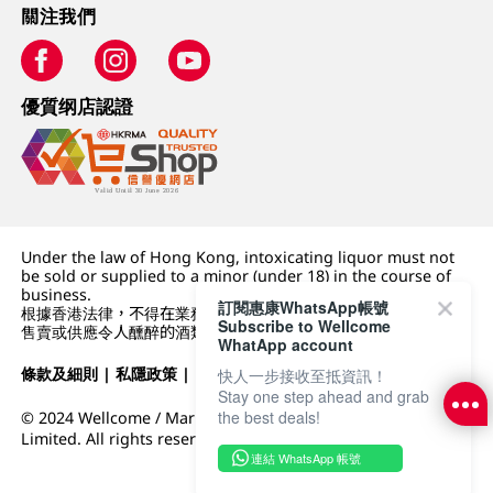
關注我們
優質纲店認證
Under the law of Hong Kong, intoxicating liquor must not
be sold or supplied to a minor (under 18) in the course of
business.
訂閱惠康WhatsApp帳號
根據香港法律，不得在業務過程中，向未成年人 (18 歲以下人士)
Subscribe to Wellcome
售賣或供應令人醺醉的酒類。
WhatApp account
條款及細則
|
私隱政策
|
DFI零售集團
快人一步接收至抵資訊！
Stay one step ahead and grab
the best deals!
© 2024 Wellcome / Market Place. The Dairy Farm Company
Limited. All rights reserved.
連結 WhatsApp 帳號