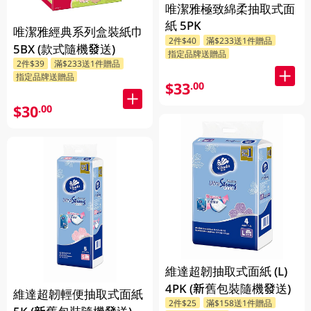
唯潔雅極致綿柔抽取式面
紙 5PK
唯潔雅經典系列盒裝紙巾
2件$40
滿$233送1件贈品
5BX (款式隨機發送)
指定品牌送贈品
2件$39
滿$233送1件贈品
指定品牌送贈品
$33
.00
$30
.00
維達超韌抽取式面紙 (L)
4PK (新舊包裝隨機發送)
維達超韌輕便抽取式面紙
2件$25
滿$158送1件贈品