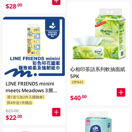
$28
.00
心相印茶語系列軟抽面紙
5PK
2件$42
LINE FRIENDS minini
meets Meadows 3層印
$40
.00
花細碼袋裝面紙 110張 x
買1送1(加2件入購物車)
買4件送1件贈品
5包 (包裝隨機發送)
$23.00
$22
.00