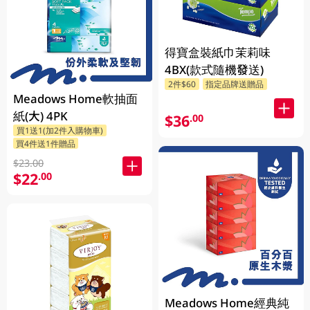
得寶盒裝紙巾茉莉味
4BX(款式隨機發送)
2件$60
指定品牌送贈品
Meadows Home軟抽面
紙(大) 4PK
$36
.00
買1送1(加2件入購物車)
買4件送1件贈品
$23.00
$22
.00
Meadows Home經典純