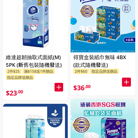
維達超韌抽取式面紙(M)
得寶盒裝紙巾無味 4BX
5PK (新舊包裝隨機發送)
(款式隨機發送)
2件$25
滿$158送1件贈品
2件$60
指定品牌送贈品
指定品牌送贈品
$36
.00
$23
.00