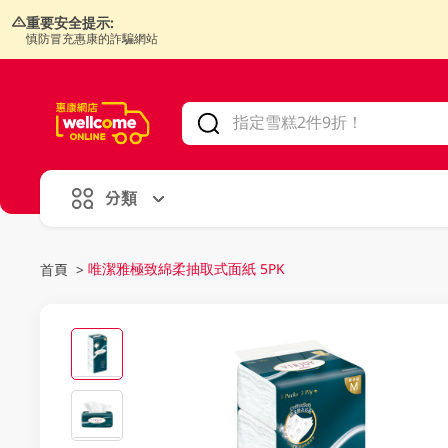
重要安全提示:
慎防冒充惠康的詐騙網站
V
alid Until 30 June 2026
分類
唯潔雅極致綿柔抽取式面紙 5PK
首頁
>