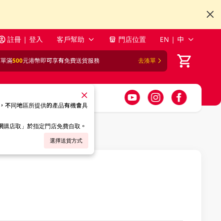
註冊 | 登入
客戶幫助
門店位置
EN | 中
訂單滿
500
元港幣即可享有免費送貨服務
去湊單
，不同地區所提供的產品有機會具
「網購店取」於指定門店免費自取。
選擇送貨方式