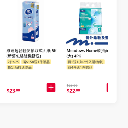
維達超韌輕便抽取式面紙 5K
Meadows Home軟抽面紙
(新舊包裝隨機發送)
(大) 4PK
2件$25
滿$158送1件贈品
買1送1(加2件入購物車)
指定品牌送贈品
買4件送1件贈品
$23.00
$23
$22
.00
.00