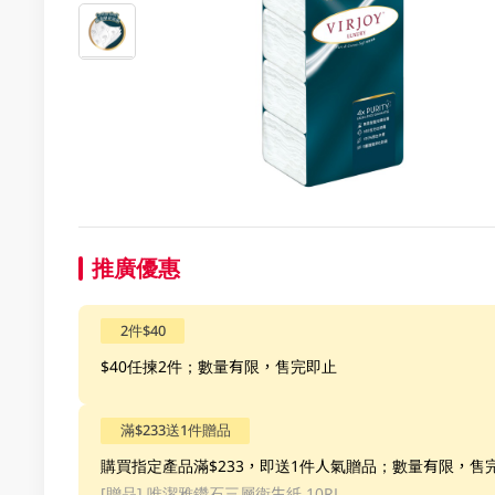
推廣優惠
2件$40
$40任揀2件；數量有限，售完即止
滿$233送1件贈品
購買指定產品滿$233，即送1件人氣贈品；數量有限，售
[贈品]
唯潔雅鑽石三層衛生紙 10RL