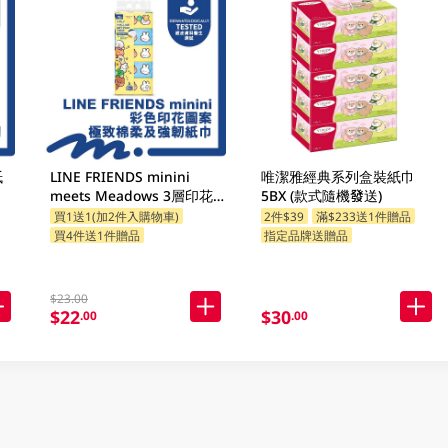
紙
LINE FRIENDS minini
唯潔雅經典系列盒裝紙巾
meets Meadows 3層印花
5BX (款式隨機發送)
細碼袋裝面紙 110張 x 5包
買1送1(加2件入購物車)
2件$39
滿$233送1件贈品
(包裝隨機發送)
買4件送1件贈品
指定品牌送贈品
$23.00
$22
$30
.00
.00