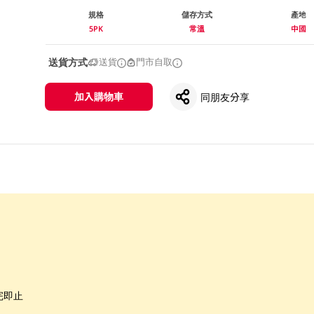
規格
儲存方式
產地
5PK
常溫
中國
送貨方式
送貨
門市自取
加入購物車
同朋友分享
完即止