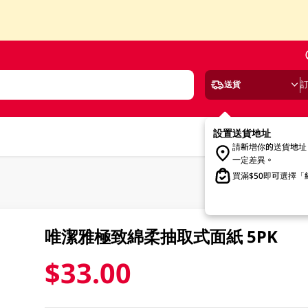
送貨
設置送貨地址
請新增你的送貨地址
一定差異。
買滿$50即可選擇
唯潔雅極致綿柔抽取式面紙 5PK
$33.00