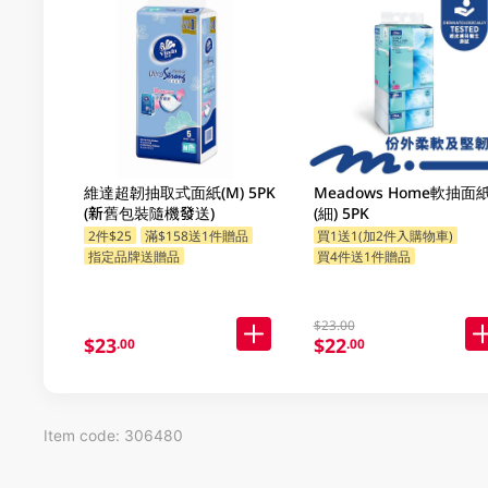
維達超韌抽取式面紙(M) 5PK
Meadows Home軟抽面
(新舊包裝隨機發送)
(細) 5PK
2件$25
滿$158送1件贈品
買1送1(加2件入購物車)
指定品牌送贈品
買4件送1件贈品
$23.00
$23
$22
.00
.00
Item code: 306480