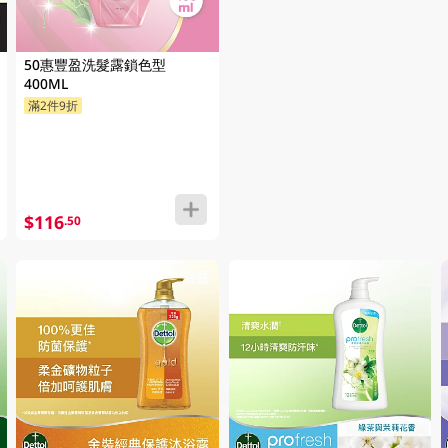
50惠豐盈洗髮露鎖色型
400ML
滿2件9折
$116
.50