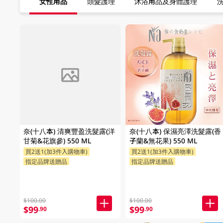
女性用品
頭髮護理
沐浴用品及身體護理
FAILED
奈(十八本) 清爽豐盈洗髮露(洋
奈(十八本) 保濕亮澤洗髮露(香
甘菊&花旗參) 550 ML
子蘭&無花果) 550 ML
買2送1(加3件入購物車)
買2送1(加3件入購物車)
指定品牌送贈品
指定品牌送贈品
$100.00
$100.00
$99
$99
.90
.90