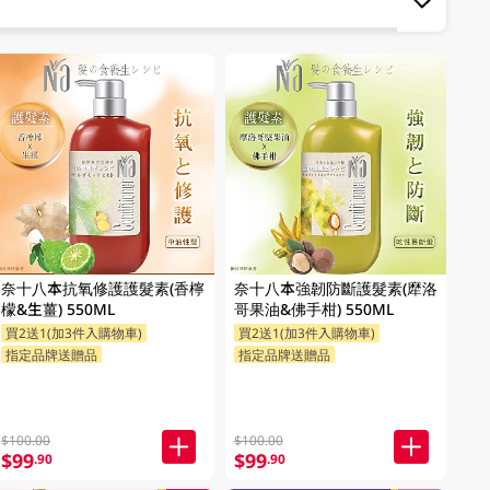
奈十八本抗氧修護護髮素(香檸
奈十八本強韌防斷護髮素(犘洛
檬&生薑) 550ML
哥果油&佛手柑) 550ML
買2送1(加3件入購物車)
買2送1(加3件入購物車)
指定品牌送贈品
指定品牌送贈品
$100.00
$100.00
$99
$99
.90
.90