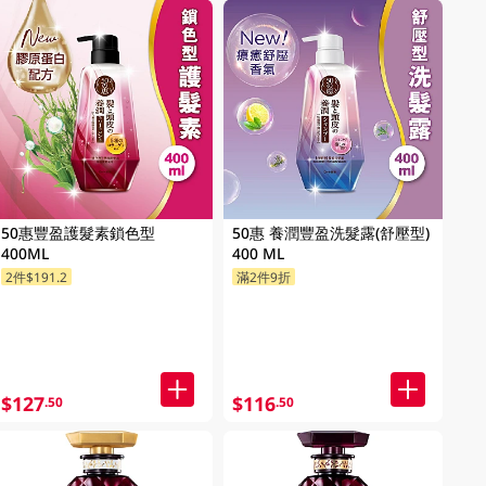
50惠豐盈護髮素鎖色型
50惠 養潤豐盈洗髮露(舒壓型)
400ML
400 ML
2件$191.2
滿2件9折
$127
$116
.50
.50