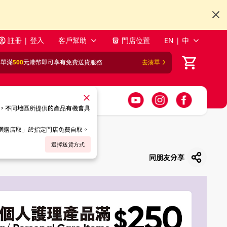
註冊 | 登入
客戶幫助
門店位置
EN | 中
訂單滿
500
元港幣即可享有免費送貨服務
去湊單
，不同地區所提供的產品有機會具
「網購店取」於指定門店免費自取。
選擇送貨方式
同朋友分享