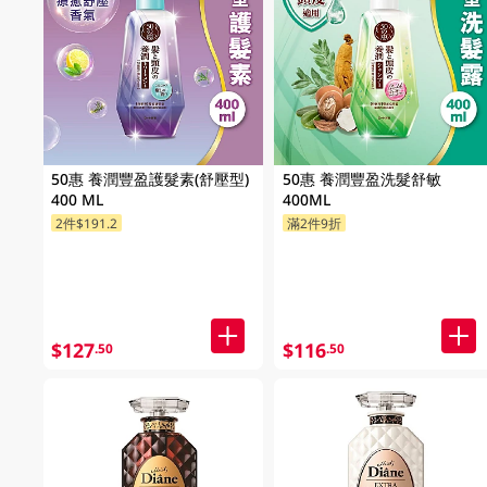
50惠 養潤豐盈護髮素(舒壓型)
50惠 養潤豐盈洗髮舒敏
400 ML
400ML
2件$191.2
滿2件9折
$127
$116
.50
.50