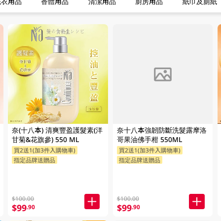
洗衣用品
香體用品
清潔用品
廚房用品
紙巾及廁紙
FAILED
奈(十八本) 清爽豐盈護髮素(洋
奈十八本強韌防斷洗髮露摩洛
甘菊&花旗參) 550 ML
哥果油佛手柑 550ML
買2送1(加3件入購物車)
買2送1(加3件入購物車)
指定品牌送贈品
指定品牌送贈品
$100.00
$100.00
$99
$99
.90
.90