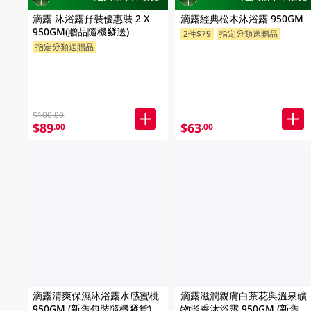
滴露 沐浴露孖裝優惠裝 2 X
滴露經典松木沐浴露 950GM
950GM(贈品隨機發送)
2件$79
指定分類送贈品
指定分類送贈品
$100.00
$89
$63
.00
.00
滴露清爽保濕沐浴露水感蜜桃
滴露滋潤親膚白茶花與溫泉礦
950GM (新舊包裝隨機發貨)
物淡香沐浴露 950GM (新舊包