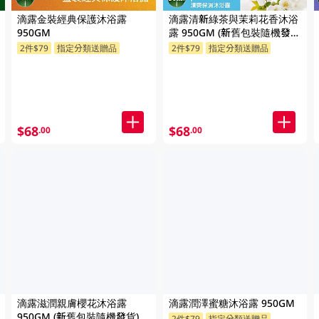
滴露金裝經典保護沐浴露
滴露清新綠茶與茉莉花香沐浴
950GM
露 950GM (新舊包裝隨機發
貨)
2件$79
指定分類送贈品
2件$79
指定分類送贈品
$68
$68
.00
.00
滴露滋潤親膚櫻花沐浴露
滴露潤澤蜜糖沐浴露 950GM
950GM (新舊包裝隨機發貨)
2件$79
指定分類送贈品