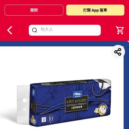
關閉
打開 App 落單
V
alid Until 30 June 2026