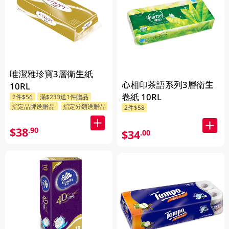
唯潔雅珍寶3層衛生紙
心相印茶語系列3層衛生
10RL
卷紙 10RL
2件$56
滿$233送1件贈品
指定品牌送贈品
指定分類送贈品
2件$58
$38
.90
$34
.00