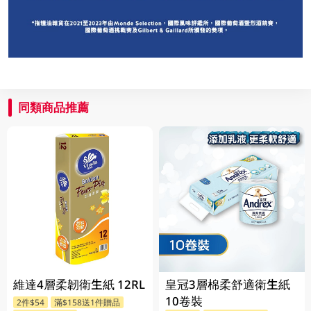
同類商品推薦
維達4層柔韌衛生紙 12RL
皇冠3層棉柔舒適衛生紙
10卷裝
2件$54
滿$158送1件贈品