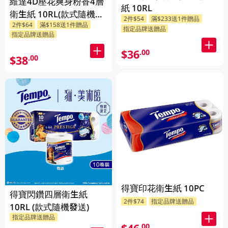
維達4D壓花爽身粉香4層
紙 10RL
衛生紙 10RL(款式隨機發
2件$54
滿$233送1件贈品
2件$64
滿$158送1件贈品
送)
指定品牌送贈品
指定品牌送贈品
$36
.00
$38
.00
得寶印花衛生紙 10PC
得寶閃鑽四層衛生紙
2件$74
指定品牌送贈品
10RL (款式隨機發送)
指定品牌送贈品
.00