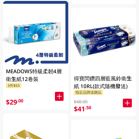
MEADOWS特級柔韌4層
得寶閃鑽四層藍風鈴衛生
衛生紙12卷裝
紙 10RL(款式隨機發送)
3件$65
指定品牌送贈品
$29
.00
$48.00
$41
.50