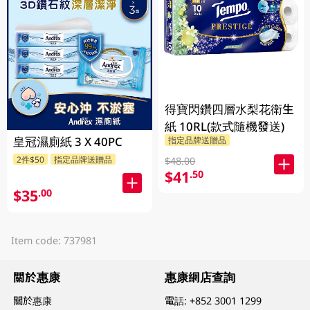
得寶閃鑽四層水梨花衛生
紙 10RL(款式隨機發送)
皇冠濕廁紙 3 X 40PC
指定品牌送贈品
2件$50
指定品牌送贈品
$48.00
$41
.50
$35
.00
Item code: 737981
關於惠康
惠康網店查詢
關於惠康
電話:
+852 3001 1299