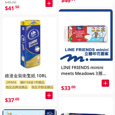
$46
$48.00
$41
.50
LINE FRIENDS minini
meets Meadows 3層立
維達金裝衛生紙 10RL
體印花衛生紙 170g x 10
2件$56
滿$158送1件贈品
卷 (包裝隨機發送)
$33
.00
指定品牌送贈品
指定分類送贈品
$37
.00