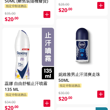
50ML (新舊裝隨機發貨)
$28.00
指定分類送贈品
$20
.00
$35.00
$20
.00
妮維雅男止汗清爽走珠
50ML
蕊娜 自由舒暢止汗噴霧
指定分類送贈品
135 ML
$30.00
指定分類送贈品
$20
.00
$34.00
$20
.00