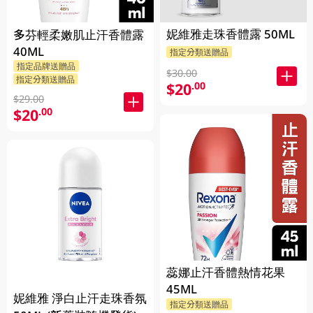
妮維雅走珠香體露 50ML
多芬輕柔嫩肌止汗香體露
40ML
指定分類送贈品
指定品牌送贈品
$30.00
指定分類送贈品
$20
.00
$29.00
$20
.00
蕊娜止汗香體熱情花果
45ML
妮維雅 淨白止汗走珠香氛
指定分類送贈品