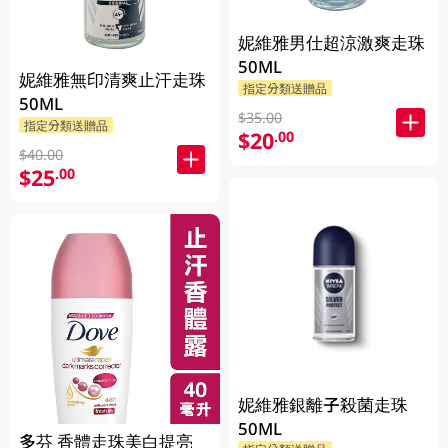
妮維雅男仕超涼激爽走珠
50ML
妮維雅無印清爽止汗走珠
指定分類送贈品
50ML
$35.00
指定分類送贈品
$20
.00
$40.00
$25
.00
妮維雅銀離子殺菌走珠
50ML
多芬 香體走珠美白提亮