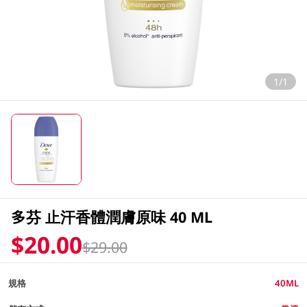
1/1
多芬 止汗香體潤膚原味 40 ML
$20.00
$29.00
規格
40ML