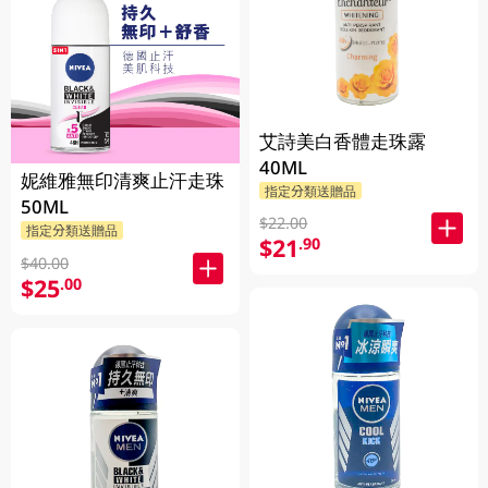
艾詩美白香體走珠露
40ML
妮維雅無印清爽止汗走珠
指定分類送贈品
50ML
$22.00
指定分類送贈品
$21
.90
$40.00
$25
.00