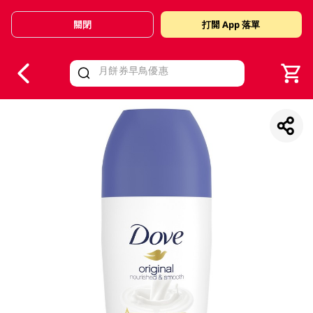
關閉
打開 App 落單
V
alid Until 30 June 2026