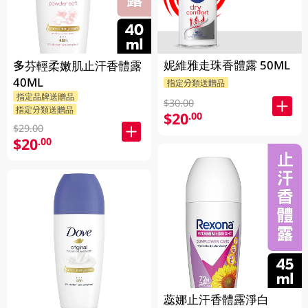
妮維雅走珠香體露 50ML
多芬輕柔嫩肌止汗香體露
40ML
指定分類送贈品
指定品牌送贈品
$30.00
指定分類送贈品
$20
.00
$29.00
$20
.00
蕊娜止汗香體露淨白