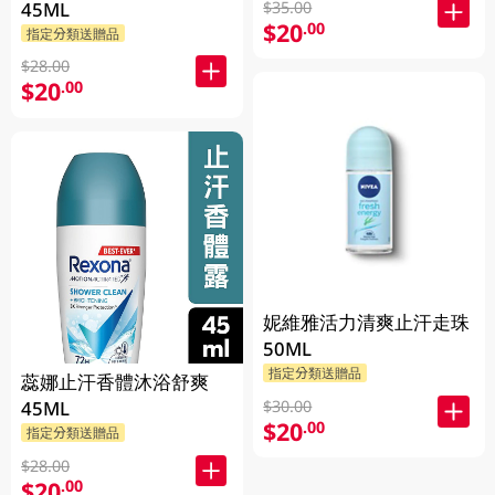
$35.00
45ML
$20
.00
指定分類送贈品
$28.00
$20
.00
妮維雅活力清爽止汗走珠
50ML
指定分類送贈品
蕊娜止汗香體沐浴舒爽
$30.00
45ML
$20
.00
指定分類送贈品
$28.00
$20
.00