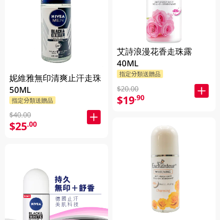
艾詩浪漫花香走珠露
40ML
指定分類送贈品
妮維雅無印清爽止汗走珠
$20.00
50ML
$19
.90
指定分類送贈品
$40.00
$25
.00