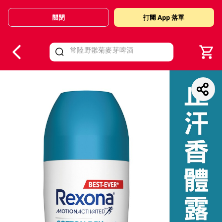
關閉
打開 App 落單
V
alid Until 30 June 2026