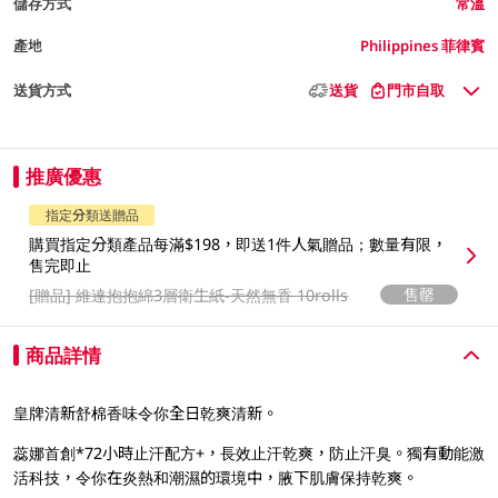
儲存方式
常溫
產地
Philippines 菲律賓
送貨方式
送貨
門市自取
推廣優惠
指定分類送贈品
購買指定分類產品每滿$198，即送1件人氣贈品；數量有限，
售完即止
售罄
[贈品]
維達抱抱綿3層衛生紙-天然無香 10rolls
商品詳情
皇牌清新舒棉香味令你全日乾爽清新。
蕊娜首創*72小時止汗配方+，長效止汗乾爽，防止汗臭。獨有動能激
活科技，令你在炎熱和潮濕的環境中，腋下肌膚保持乾爽。