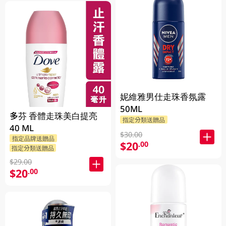
妮維雅男仕走珠香氛露
50ML
多芬 香體走珠美白提亮
指定分類送贈品
40 ML
$30.00
指定品牌送贈品
$20
.00
指定分類送贈品
$29.00
$20
.00