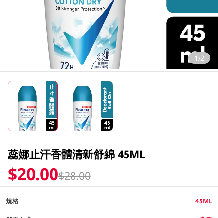
1/2
蕊娜止汗香體清新舒綿 45ML
$20.00
$28.00
規格
45ML