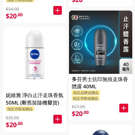
$34.00
$20
.00
多芬男士抗印無痕走珠香
體露 40ML
指定品牌送贈品
妮維雅 淨白止汗走珠香氛
指定分類送贈品
50ML (新舊裝隨機發貨)
$27.00
指定分類送贈品
$20
.00
$35.00
$20
.00