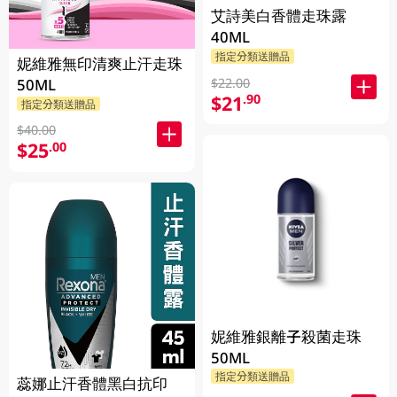
艾詩美白香體走珠露
40ML
指定分類送贈品
妮維雅無印清爽止汗走珠
$22.00
50ML
$21
.90
指定分類送贈品
$40.00
$25
.00
妮維雅銀離子殺菌走珠
50ML
指定分類送贈品
蕊娜止汗香體黑白抗印