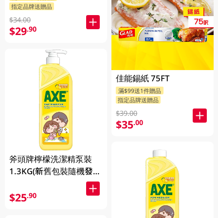
指定品牌送贈品
$34.00
$29
.90
佳能錫紙 75FT
滿$99送1件贈品
指定品牌送贈品
$39.00
$35
.00
斧頭牌檸檬洗潔精泵裝
1.3KG(新舊包裝隨機發
送)
$25
.90