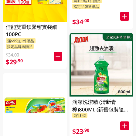
滿$99送1件贈品
指定品牌送贈品
$34
.00
佳能雙重鎖緊密實袋細
100PC
滿$99送1件贈品
指定品牌送贈品
$34.00
$29
.90
滴潔洗潔精 (清新青
檸)800ML (新舊包裝隨機
2件$42
發貨)
$23
.90