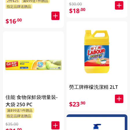
2件$25
滿$99送1件贈品
$30.00
指定品牌送贈品
$18
.00
$16
.00
勞工牌檸檬洗潔精 2LT
佳能 食物保鮮袋增量裝-
$23
.90
大袋 250 PC
滿$99送1件贈品
指定品牌送贈品
$35.00
.00