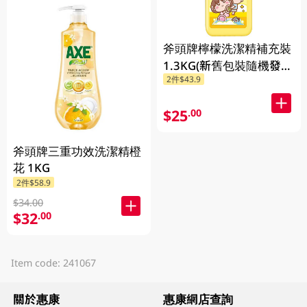
斧頭牌檸檬洗潔精補充裝
1.3KG(新舊包裝隨機發
2件$43.9
送)
$25
.00
斧頭牌三重功效洗潔精橙
花 1KG
2件$58.9
$34.00
$32
.00
Item code: 241067
關於惠康
惠康網店查詢