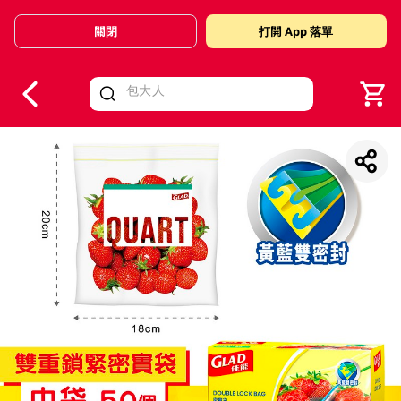
關閉
打開 App 落單
V
alid Until 30 June 2026