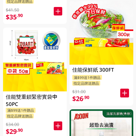
指定品牌送贈品
$41.50
$35
.90
佳能保鮮紙 300FT
滿$99送1件贈品
指定品牌送贈品
$31.00
佳能雙重鎖緊密實袋中
$26
.90
50PC
滿$99送1件贈品
指定品牌送贈品
$34.00
$29
.90