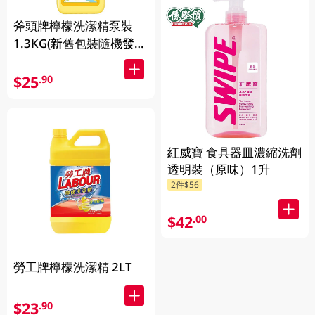
斧頭牌檸檬洗潔精泵裝
1.3KG(新舊包裝隨機發
送)
$25
.90
紅威寶 食具器皿濃縮洗劑
透明裝（原味）1升
2件$56
$42
.00
勞工牌檸檬洗潔精 2LT
$23
.90