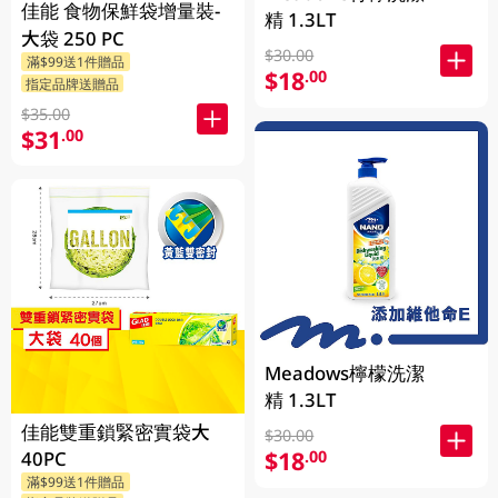
佳能 食物保鮮袋增量裝-
精 1.3LT
大袋 250 PC
$30.00
滿$99送1件贈品
$18
.00
指定品牌送贈品
$35.00
$31
.00
Meadows檸檬洗潔
精 1.3LT
佳能雙重鎖緊密實袋大
$30.00
$18
.00
40PC
滿$99送1件贈品