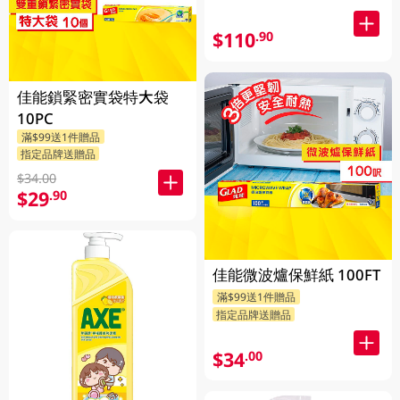
$110
.90
佳能鎖緊密實袋特大袋
10PC
滿$99送1件贈品
指定品牌送贈品
$34.00
$29
.90
佳能微波爐保鮮紙 100FT
滿$99送1件贈品
指定品牌送贈品
$34
.00