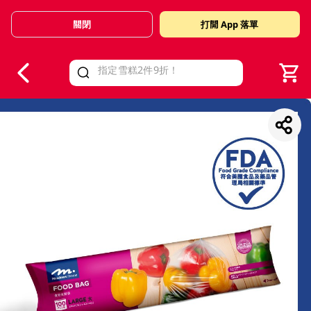
關閉
打開 App 落單
V
alid Until 30 June 2026