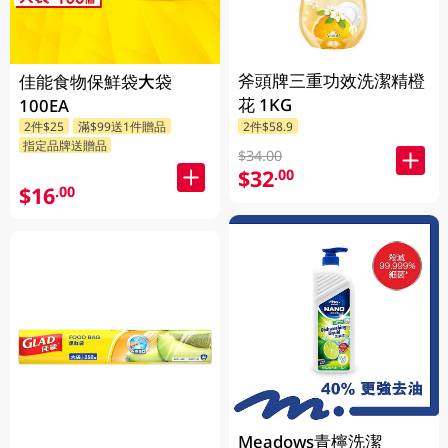
斧頭牌三重功效洗潔精橙
佳能食物保鮮袋大袋
花 1KG
100EA
2件$25
滿$99送1件贈品
2件$58.9
指定品牌送贈品
$34.00
$32
.00
$16
.00
Meadows青檸洗潔