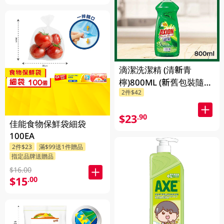
滴潔洗潔精 (清新青
檸)800ML (新舊包裝隨機
2件$42
發貨)
$23
.90
佳能食物保鮮袋細袋
100EA
2件$23
滿$99送1件贈品
指定品牌送贈品
$16.00
$15
.00