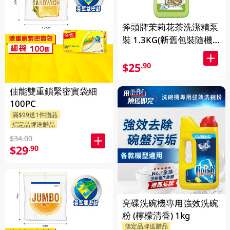
斧頭牌茉莉花茶洗潔精泵
裝 1.3KG(新舊包裝隨機
發送)
$25
.90
佳能雙重鎖緊密實袋細
100PC
滿$99送1件贈品
指定品牌送贈品
$34.00
$29
.90
亮碟洗碗機專用強效洗碗
粉 (檸檬清香) 1kg
指定品牌送贈品