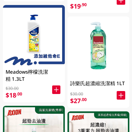
$19
.90
Meadows檸檬洗潔
精 1.3LT
詩樂氏超濃縮洗潔精 1LT
$30.00
$18
.00
$30.00
$27
.00