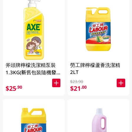
斧頭牌檸檬洗潔精泵裝
勞工牌檸檬蘆薈洗潔精
2LT
1.3KG(新舊包裝隨機發
送)
$23.90
$25
$21
.90
.00