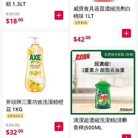
精 1.3LT
威寶食具器皿濃縮洗劑白
$30.00
桃味 1LT
$18
.00
2件$56
$42
.00
斧頭牌三重功效洗潔精橙
花 1KG
2件$58.9
滴潔超濃縮洗潔精(清新
$34.00
青檸)500ML
$32
.00