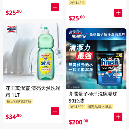
2件$43.9
發送)
發送)
$25
.90
$25
.00
花王萬潔靈 清亮天然洗潔
亮碟量子極淨洗碗凝珠
精 1LT
50粒裝
指定品牌送贈品
3件$509
指定品牌送贈品
$34
.90
$200
.00