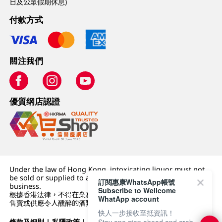
日及公眾假期休息)
付款方式
關注我們
優質纲店認證
Under the law of Hong Kong, intoxicating liquor must not
be sold or supplied to a minor (under 18) in the course of
訂閱惠康WhatsApp帳號
business.
Subscribe to Wellcome
根據香港法律，不得在業務過程中，向未成年人 (18 歲以下人士)
WhatApp account
售賣或供應令人醺醉的酒類。
快人一步接收至抵資訊！
條款及細則
|
私隱政策
|
DFI零售集團