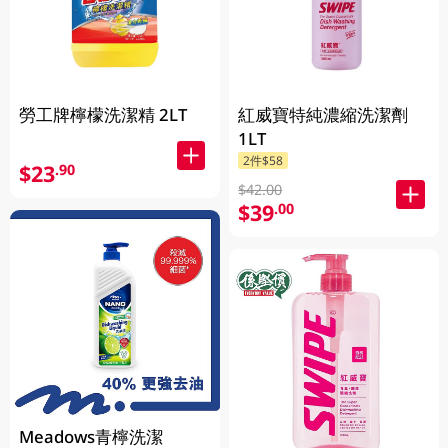
勞工牌檸檬洗潔精 2LT
紅威寶特純濃縮洗潔劑
1LT
2件$58
$23
.90
$42.00
$39
.00
Meadows青檸洗潔