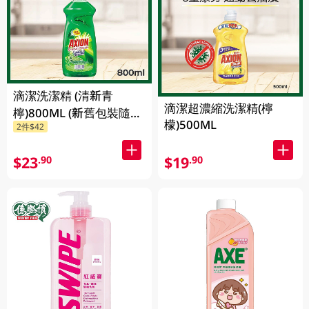
滴潔洗潔精 (清新青
滴潔超濃縮洗潔精(檸
檸)800ML (新舊包裝隨機
檬)500ML
2件$42
發貨)
$23
$19
.90
.90