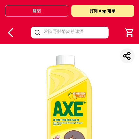
關閉
打開 App 落單
V
alid Until 30 June 2026