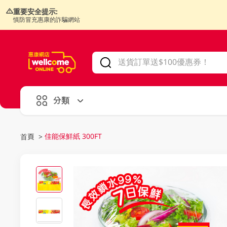
重要安全提示:
慎防冒充惠康的詐騙網站
V
alid Until 30 June 2026
分類
佳能保鮮紙 300FT
首頁
>