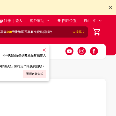
註冊 | 登入
客戶幫助
門店位置
EN | 中
訂單滿
500
元港幣即可享有免費送貨服務
去湊單
，不同地區所提供的產品有機會具
「網購店取」於指定門店免費自取。
選擇送貨方式