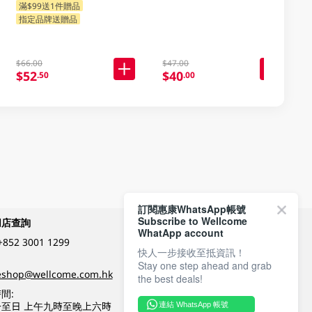
滿$99送1件贈品
指定品牌送贈品
$66.00
$47.00
$52
$40
.50
.00
訂閱惠康WhatsApp帳號
Subscribe to Wellcome
網店查詢
付款方式
WhatApp account
+852 3001 1299
快人一步接收至抵資訊！
Stay one step ahead and grab
關注我們
eshop@wellcome.com.hk
the best deals!
間:
至日 上午九時至晚上六時
連結 WhatsApp 帳號