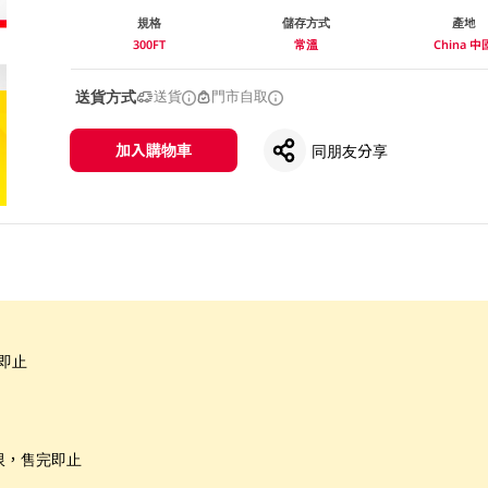
規格
儲存方式
產地
300FT
常溫
China 中
送貨方式
送貨
門市自取
加入購物車
同朋友分享
即止
限，售完即止