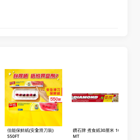
佳能保鮮紙(安全滑刀裝)
鑽石牌 煮食紙30厘米 10
550FT
MT