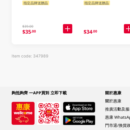
指定品牌送贈品
指定品牌送贈品
$39.00
$35
$34
.00
.00
Item code: 347989
夠抵夠齊 一APP買到 立即下載
關於惠康
關於惠康
推廣活動及服
惠康 Whats
門市退/換貨