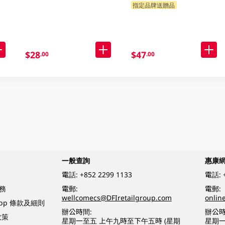
指定品牌送贈品
$28
$47
.00
.00
一般查詢
惠康
電話:
+852 2299 1133
電話:
務
電郵:
電郵:
wellcomecs@DFIretailgroup.com
onlin
App 條款及細則
辦公時間:
辦公時
政策
星期一至五 上午九時至下午五時 (星期
星期一