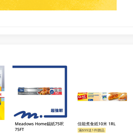
Meadows Home錫紙75呎
佳能煮食紙10米 1RL
75FT
滿$99送1件贈品