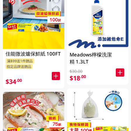
佳能微波爐保鮮紙 100FT
Meadows檸檬洗潔
精 1.3LT
滿$99送1件贈品
指定品牌送贈品
$30.00
$18
.00
$34
.00