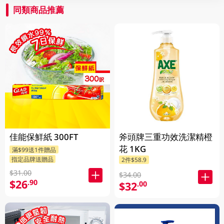
同類商品推薦
佳能保鮮紙 300FT
斧頭牌三重功效洗潔精橙
花 1KG
滿$99送1件贈品
指定品牌送贈品
2件$58.9
$31.00
$34.00
$26
.90
$32
.00