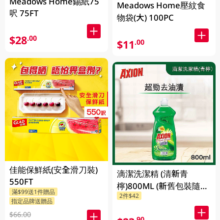
Meadows Home錫紙75
Meadows Home壓紋食
呎 75FT
物袋(大) 100PC
$28
.00
$11
.00
佳能保鮮紙(安全滑刀裝)
滴潔洗潔精 (清新青
550FT
檸)800ML (新舊包裝隨機
滿$99送1件贈品
2件$42
發貨)
指定品牌送贈品
$66.00
.90