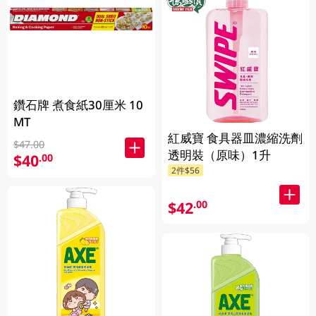
鑽石牌 煮食紙30厘米 10
MT
紅威寶 食具器皿濃縮洗劑
$47.00
透明裝（原味）1升
$40
.00
2件$56
$42
.00