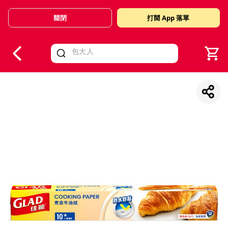
關閉
打開 App 落單
V
alid Until 30 June 2026