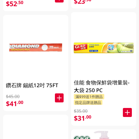
$23
$52
.50
佳能 食物保鮮袋增量裝-
鑽石牌 錫紙12吋 75FT
大袋 250 PC
$45.00
滿$99送1件贈品
$41
.00
指定品牌送贈品
$35.00
$31
.00